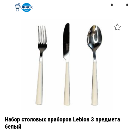
0
0
Рус
Қаз
Открыть поиск
Позвонить
+7 747 094 22 07
Набор столовых приборов Leblon 3 предмета
белый