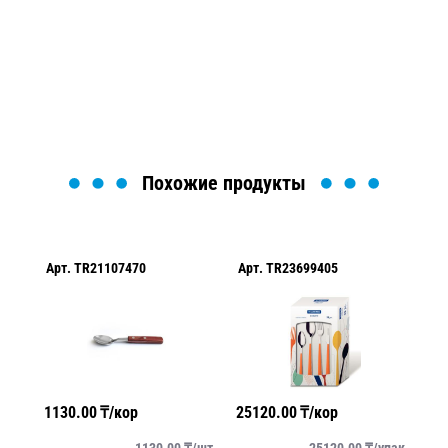
Мы вам перезвоним в течение 1 минуты и поможем
найти или оформить нужный товар!
Загрузка формы...
Похожие продукты
Арт.
TR21107470
Арт.
TR23699405
Ар
1130.00
₸/кор
25120.00
₸/кор
26