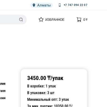
Алматы
+7 747 094 22 07
0
0
ИЗБРАННОЕ
0
₸
НАРИЯ
ПЛЕНКА
СПЕЦОДЕЖДА ОДНОРАЗОВАЯ
3450.00
₸/
упак
илия
В коробке:
1
упак
талл
В упаковке:
3
шт
азан
Минимальный опт:
3
упак
За мин. партию:
10350.00
₸/