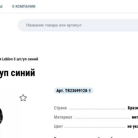
ТЫ
О КОМПАНИИ
РСАЛЬНАЯ
ПАКЕТЫ
ФОРМЫ ДЛЯ ВЫПЕЧКИ
КУЛИ
 Leblon 3 шт/уп синий
уп синий
Арт.
TR23699128-1
Страна
Браз
Материал
ме
Цвет
не ук