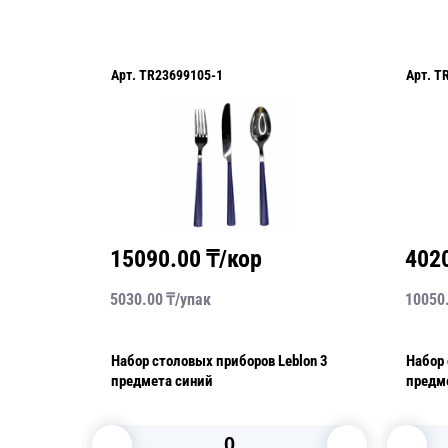
Арт.
TR23699105-1
Арт.
T
15090.00
₸/кор
402
5030.00
₸/
упак
10050
Набор столовых приборов Leblon 3
Набор 
тый 24
предмета синий
предм