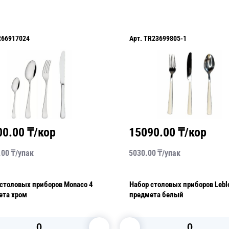
R66917024
Арт.
TR23699805-1
00.00
₸/кор
15090.00
₸/кор
.00
₸/
упак
5030.00
₸/
упак
столовых приборов Monaco 4
Набор столовых приборов Lebl
ета хром
предмета белый