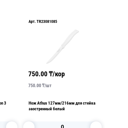
Арт.
TR23081085
Арт.
TR2
750.00
₸/кор
1035
750.00
₸/
шт
3450.00
on 3
Нож Athus 127мм/216мм для стейка
Ложка ч
заостренный белый
шт/уп