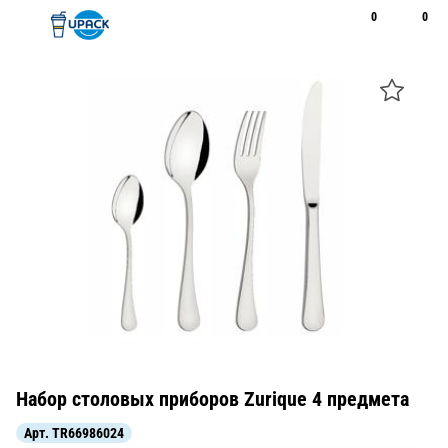
0
0
Рус
Қаз
Открыть поиск
Позвонить
+7 747 094 22 07
Набор столовых приборов Zurique 4 предмета
Арт.
TR66986024