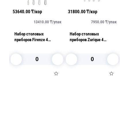
53640.00
₸/кор
31800.00
₸/кор
17
упак
13410.00
₸/
упак
7950.00
₸/
упак
Набор столовых
Набор столовых
Н
24
приборов Firenze 4
приборов Zurique 4
п
предмета хром
предмета
Ne
у
В корзину
В корзину
Посуда для приготовления пищи
Маски