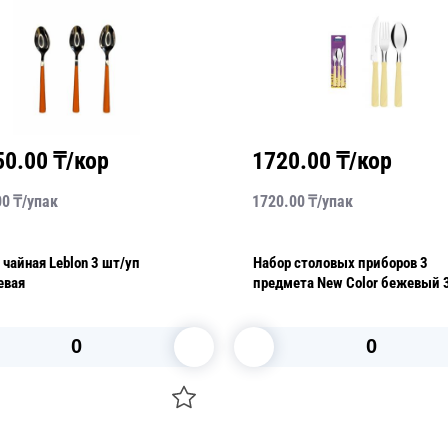
1720.00
₸/кор
620.00
₸
1720.00
₸/
упак
620.00
₸/
шт
Набор столовых приборов 3
Вилка столов
предмета New Color бежевый 3 шт/
уп
В корзину
В к