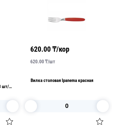
/кор
25040.00
₸/кор
6260.00
₸/
упак
ая Ipanema красная
Набор столовых приборов Pacific 4
предмета
орзину
В корзину