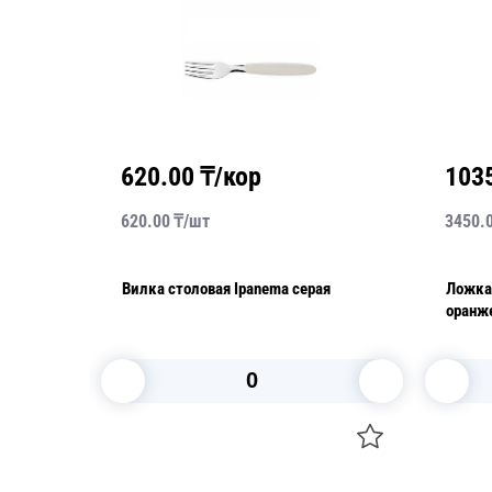
₸/кор
10350.00
₸/кор
т
3450.00
₸/
упак
вая Ipanema серая
Ложка чайная Leblon 3 шт/уп
оранжевая
корзину
В корзину