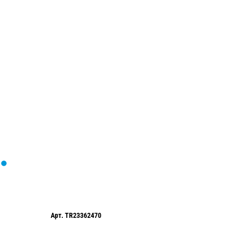
Загрузка
формы...
70
Арт.
TR66962024