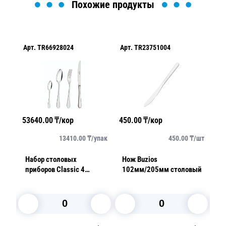
Похожие продукты
Арт.
TR66928024
Арт.
TR23751004
Ар
53640.00
₸/кор
450.00
₸/кор
26
упак
13410.00
₸/
упак
450.00
₸/
шт
Набор столовых
Нож Buzios
Н
приборов Classic 4
102мм/205мм столовый
пр
предмета хром
шт
у