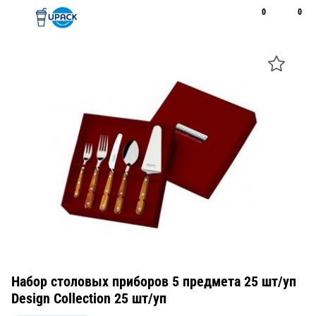
0
0
Рус
Қаз
Открыть поиск
Позвонить
+7 747 094 22 07
Набор столовых приборов 5 предмета 25 шт/уп
Design Collection 25 шт/уп