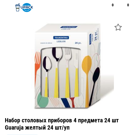
0
0
Рус
Қаз
Открыть поиск
Позвонить
+7 747 094 22 07
Набор столовых приборов 4 предмета 24 шт
Guaruja желтый 24 шт/уп