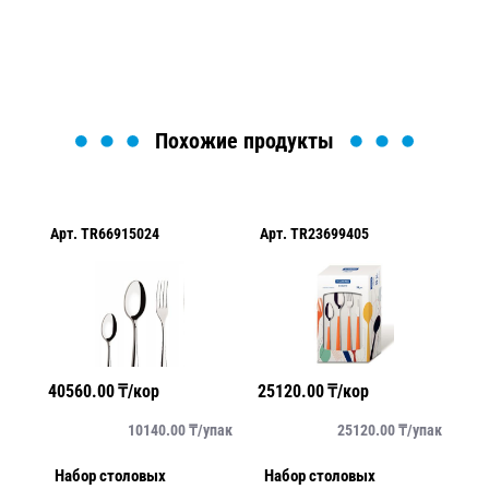
Загрузка формы...
Похожие продукты
Арт.
TR66915024
Арт.
TR23699405
Ар
40560.00
₸/кор
25120.00
₸/кор
45
/
шт
10140.00
₸/
упак
25120.00
₸/
упак
d
Набор столовых
Набор столовых
Но