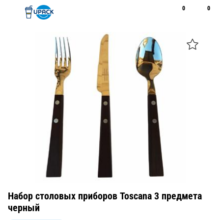
0
0
Рус
Қаз
Открыть поиск
Позвонить
+7 747 094 22 07
Набор столовых приборов Toscana 3 предмета
черный