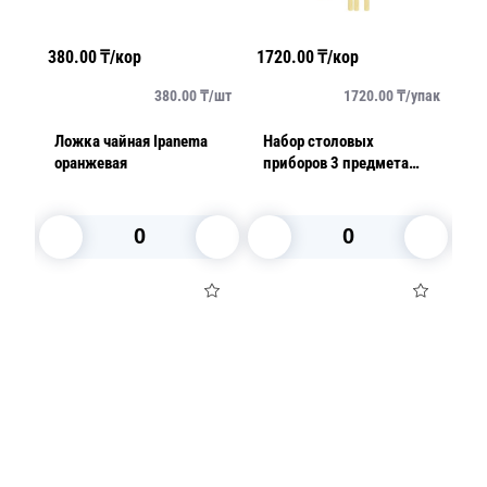
380.00
₸/кор
1720.00
₸/кор
38
упак
380.00
₸/
шт
1720.00
₸/
упак
Ложка чайная Ipanema
Набор столовых
Л
оранжевая
приборов 3 предмета
че
New Color бежевый 3 шт/
уп
В корзину
В корзину
Посуда для приготовления пищи
Маски