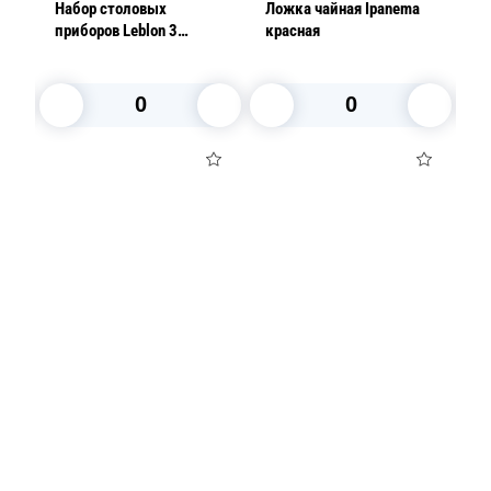
6мм
Набор столовых
Ложка чайная Ipanema
Ло
ый
приборов Leblon 3
красная
ш
предмета коричневый
В корзину
В корзину
Посуда для приготовления пищи
Маски
Для кондитеров
TRAMONTINA
Свечи