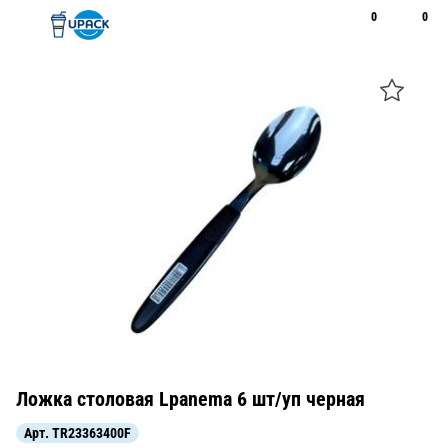
0
0
Рус
Қаз
Открыть поиск
Позвонить
+7 747 094 22 07
Ложка столовая Lpanema 6 шт/уп черная
Арт.
TR23363400F