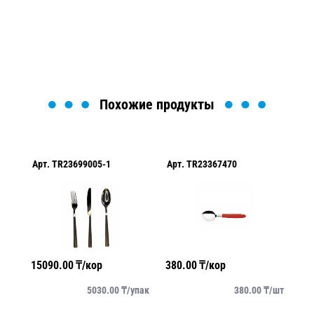
найти или оформить нужный товар!
Загрузка формы...
Похожие продукты
Арт.
TR23699005-1
Арт.
TR23367470
Ар
15090.00
₸/кор
380.00
₸/кор
10
/
шт
5030.00
₸/
упак
380.00
₸/
шт