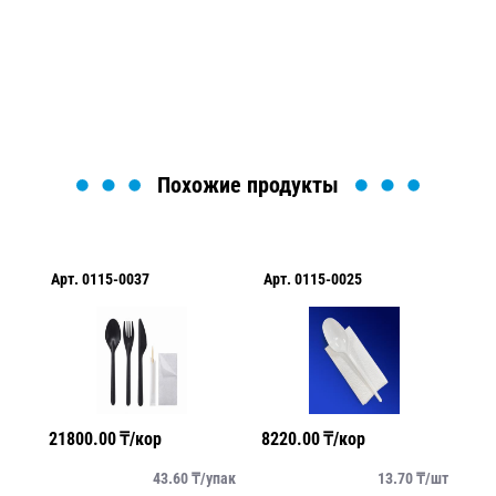
Мы вам перезвоним в течение 1 минуты и поможем
найти или оформить нужный товар!
Загрузка формы...
Похожие продукты
Арт.
0115-0037
Арт.
0115-0025
Ар
21800.00
₸/кор
8220.00
₸/кор
18
упак
43.60
₸/
упак
13.70
₸/
шт