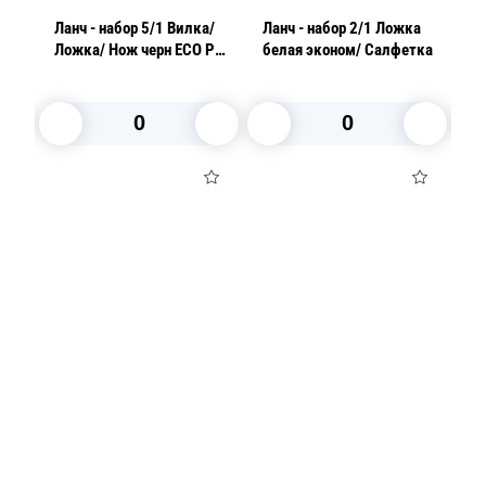
Ланч - набор 5/1 Вилка/
Ланч - набор 2/1 Ложка
Ланч
Ложка/ Нож черн ECO PP/
белая эконом/ Cалфетка
Ло
Салфетка/Зубочистка
С
у
В корзину
В корзину
Посуда для приготовления пищи
Маски
Для кондитеров
TRAMONTINA
Свечи