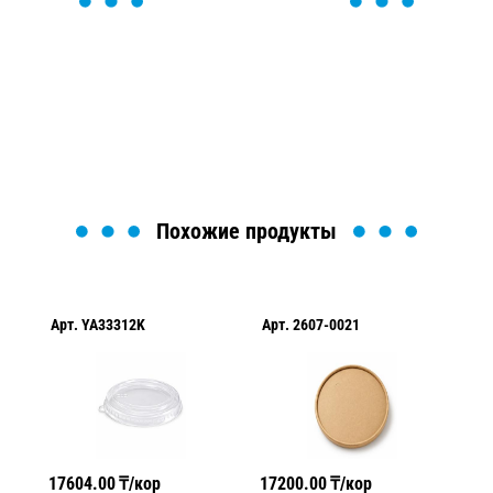
ОСТАВЬТЕ ЗАЯВКУ
Мы вам перезвоним в течение 1 минуты и поможем
найти или оформить нужный товар!
Загрузка формы...
Похожие продукты
Арт.
YA33312K
Арт.
2607-0021
Ар
17604.00
₸/кор
17200.00
₸/кор
40