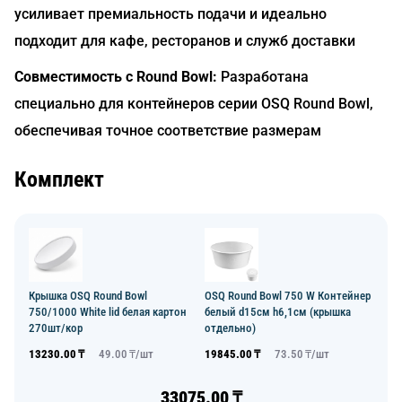
усиливает премиальность подачи и идеально
подходит для кафе, ресторанов и служб доставки
Совместимость с Round Bowl:
Разработана
специально для контейнеров серии OSQ Round Bowl,
обеспечивая точное соответствие размерам
Комплект
Крышка OSQ Round Bowl
OSQ Round Bowl 750 W Контейнер
750/1000 White lid белая картон
белый d15см h6,1см (крышка
270шт/кор
отдельно)
13230.00
₸
49.00
₸/
шт
19845.00
₸
73.50
₸/
шт
33075.00
₸