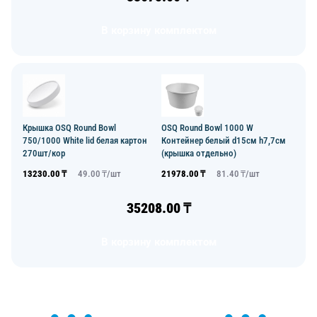
В корзину комплектом
Крышка OSQ Round Bowl
OSQ Round Bowl 1000 W
750/1000 White lid белая картон
Контейнер белый d15см h7,7см
270шт/кор
(крышка отдельно)
13230.00
₸
49.00
₸/
шт
21978.00
₸
81.40
₸/
шт
35208.00
₸
В корзину комплектом