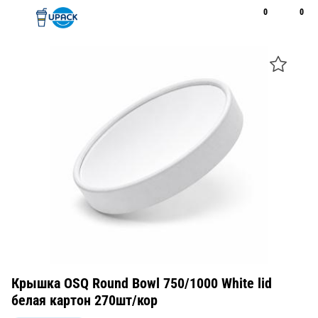
0
0
Рус
Қаз
Открыть поиск
Позвонить
+7 747 094 22 07
Крышка OSQ Round Bowl 750/1000 White lid
белая картон 270шт/кор