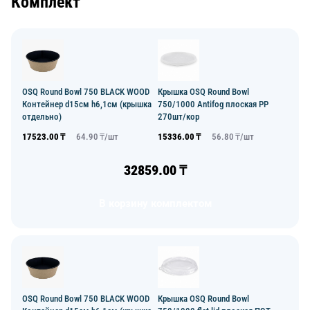
Комплект
OSQ Round Bowl 750 BLACK WOOD
Крышка OSQ Round Bowl
Контейнер d15см h6,1см (крышка
750/1000 Antifog плоская PP
отдельно)
270шт/кор
17523.00
₸
64.90
₸/
шт
15336.00
₸
56.80
₸/
шт
32859.00
₸
В корзину комплектом
OSQ Round Bowl 750 BLACK WOOD
Крышка OSQ Round Bowl