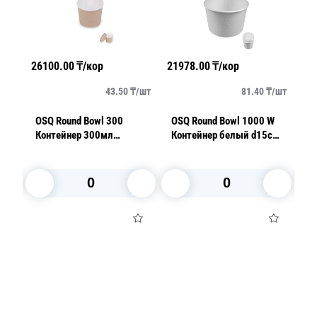
26100.00
₸/кор
21978.00
₸/кор
19
/
шт
43.50
₸/
шт
81.40
₸/
шт
OSQ Round Bowl 300
OSQ Round Bowl 1000 W
К
Контейнер 300мл
Контейнер белый d15см
13
d10,0см h6,5см (крышка
h7,7см (крышка
П
отдельно) супница
отдельно)
В корзину
В корзину
Посуда для приготовления пищи