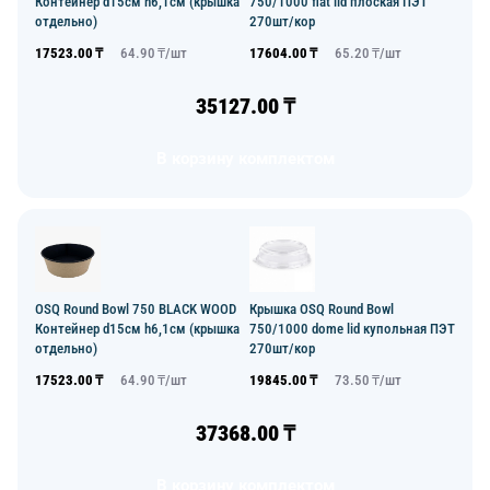
Контейнер d15см h6,1см (крышка
750/1000 flat lid плоская ПЭТ
отдельно)
270шт/кор
17523.00
₸
64.90
₸/
шт
17604.00
₸
65.20
₸/
шт
35127.00
₸
В корзину комплектом
OSQ Round Bowl 750 BLACK WOOD
Крышка OSQ Round Bowl
Контейнер d15см h6,1см (крышка
750/1000 dome lid купольная ПЭТ
отдельно)
270шт/кор
17523.00
₸
64.90
₸/
шт
19845.00
₸
73.50
₸/
шт
37368.00
₸
В корзину комплектом