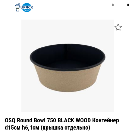
0
0
Рус
Қаз
Открыть поиск
Позвонить
+7 747 094 22 07
OSQ Round Bowl 750 BLACK WOOD Контейнер
d15см h6,1см (крышка отдельно)