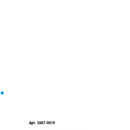
Загрузка
формы...
Арт.
2607-0019
Арт.
YA3