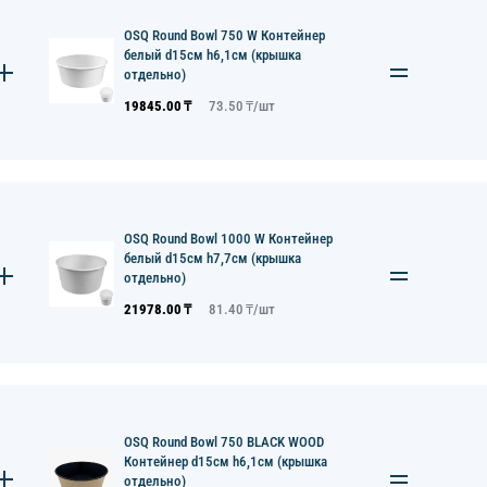
OSQ Round Bowl 750 W Контейнер
белый d15см h6,1см (крышка
отдельно)
19845.00
₸
73.50
₸/
шт
OSQ Round Bowl 1000 W Контейнер
белый d15см h7,7см (крышка
отдельно)
21978.00
₸
81.40
₸/
шт
OSQ Round Bowl 750 BLACK WOOD
Контейнер d15см h6,1см (крышка
отдельно)