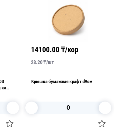
14100.00
₸/кор
2184
28.20
₸/
шт
104.00
₸
Крышка бумажная крафт d9см
OSQ Rou
белый d18,5см 
отдельн
В корзину