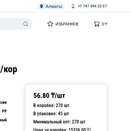
Алматы
+7 747 094 22 07
0
0
ИЗБРАННОЕ
0
₸
НАРИЯ
ПЛЕНКА
СПЕЦОДЕЖДА ОДНОРАЗОВАЯ
/кор
56.80
₸/
шт
ссия
В коробке:
270
шт
PP
В упаковке:
45
шт
чный
Минимальный опт:
270
шт
Цена за коробку:
15336.00
₸/