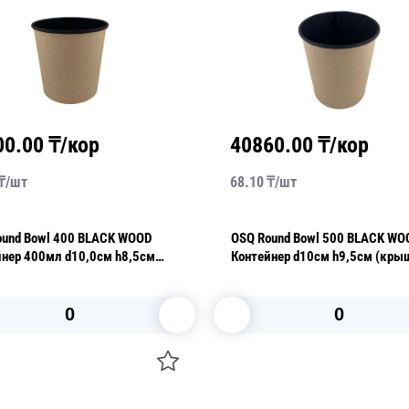
00.00
₸/кор
40860.00
₸/кор
₸/
шт
68.10
₸/
шт
wl 400 BLACK WOOD
OSQ Round Bowl 500 BLACK WOOD
йнер 400мл d10,0см h8,5см
Контейнер d10см h9,5см (крышка
ка отдельно) супница
отдельно) супница
В корзину
В корзину