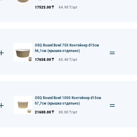
17523.00
₸
64.90
₸/
шт
OSQ Round Bowl 750 Контейнер d15см
h6,1см (крышка отдельно)
17658.00
₸
65.40
₸/
шт
OSQ Round Bowl 1000 Контейнер d15см
h7,7см (крышка отдельно)
21600.00
₸
80.00
₸/
шт