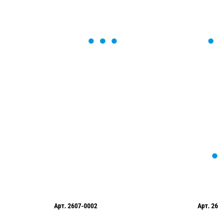
ОСТАВЬТЕ ЗАЯВКУ
Мы вам перезвоним в течение 1 минут
оформить нужный товар!
Арт.
2607-0002
Арт.
26