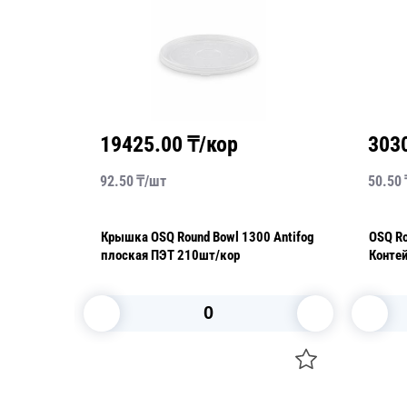
19425.00
₸/кор
303
92.50
₸/
шт
50.50
Крышка OSQ Round Bowl 1300 Antifog
OSQ Round Bo
плоская ПЭТ 210шт/кор
Конте
(крыш
В корзину