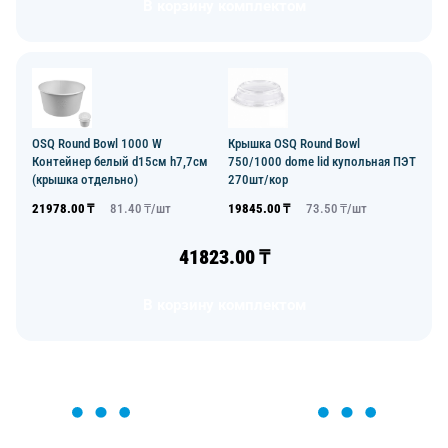
В корзину комплектом
OSQ Round Bowl 1000 W
Крышка OSQ Round Bowl
Контейнер белый d15см h7,7см
750/1000 dome lid купольная ПЭТ
(крышка отдельно)
270шт/кор
21978.00
₸
81.40
₸/
шт
19845.00
₸
73.50
₸/
шт
41823.00
₸
В корзину комплектом
ОСТАВЬТЕ ЗАЯВКУ