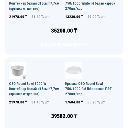
Контейнер белый d15см h7,7см
750/1000 White lid белая картон
(крышка отдельно)
270шт/кор
21978.00
₸
81.40
₸/
шт
13230.00
₸
49.00
₸/
шт
35208.00
₸
В корзину комплектом
OSQ Round Bowl 1000 W
Крышка OSQ Round Bowl
Контейнер белый d15см h7,7см
750/1000 flat lid плоская ПЭТ
(крышка отдельно)
270шт/кор
21978.00
₸
81.40
₸/
шт
17604.00
₸
65.20
₸/
шт
39582.00
₸