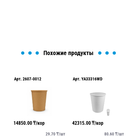
Мы вам перезвоним в течение 1 минуты и поможем
найти или оформить нужный товар!
Загрузка формы...
Похожие продукты
Арт.
2607-0012
Арт.
YA33316WD
Ар
14850.00
₸/кор
42315.00
₸/кор
10
/
шт
29.70
₸/
шт
80.60
₸/
шт