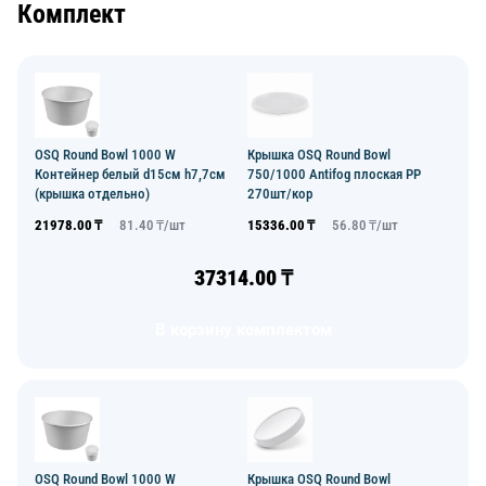
Комплект
OSQ Round Bowl 1000 W
Крышка OSQ Round Bowl
Контейнер белый d15см h7,7см
750/1000 Antifog плоская PP
(крышка отдельно)
270шт/кор
21978.00
₸
81.40
₸/
шт
15336.00
₸
56.80
₸/
шт
37314.00
₸
В корзину комплектом
OSQ Round Bowl 1000 W
Крышка OSQ Round Bowl