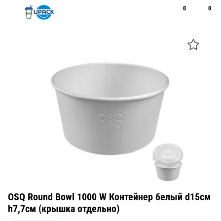
0
0
Рус
Қаз
Открыть поиск
Позвонить
+7 747 094 22 07
OSQ Round Bowl 1000 W Контейнер белый d15см
h7,7см (крышка отдельно)