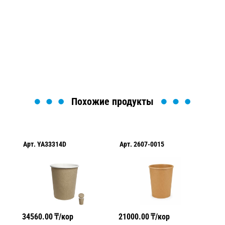
Мы вам перезвоним в течение 1 минуты и поможем
найти или оформить нужный товар!
Загрузка формы...
Похожие продукты
Арт.
YA33314D
Арт.
2607-0015
Ар
34560.00
₸/кор
21000.00
₸/кор
31