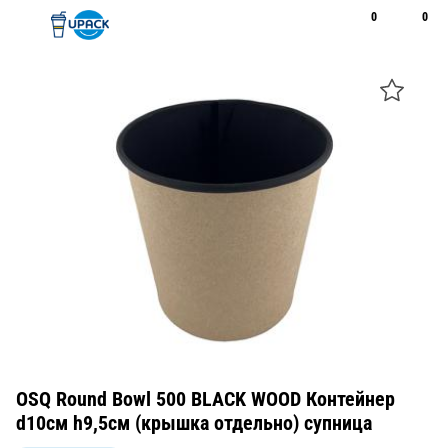
0
0
Рус
Қаз
Открыть поиск
Позвонить
+7 747 094 22 07
OSQ Round Bowl 500 BLACK WOOD Контейнер
d10см h9,5см (крышка отдельно) супница