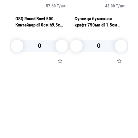
/
шт
57.60
₸/
шт
42.00
₸/
шт
OSQ Round Bowl 500
Супница бумажная
К
Контейнер d10см h9,5см
крафт 750мл d11,5см
70
(крышка отдельно)
h11,0см (крышка
5
супница
отдельно)
В корзину
В корзину
Посуда для приготовления пищи
Маски
Для кондитеров
TRAMONTINA