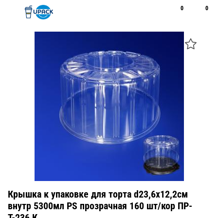
0
0
Рус
Қаз
Открыть поиск
Позвонить
+7 747 094 22 07
Крышка к упаковке для торта d23,6х12,2см
внутр 5300мл PS прозрачная 160 шт/кор ПР-
Т-236 К