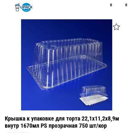
0
0
Рус
Қаз
Открыть поиск
Позвонить
+7 747 094 22 07
Крышка к упаковке для торта 22,1x11,2x8,9м
внутр 1670мл PS прозрачная 750 шт/кор