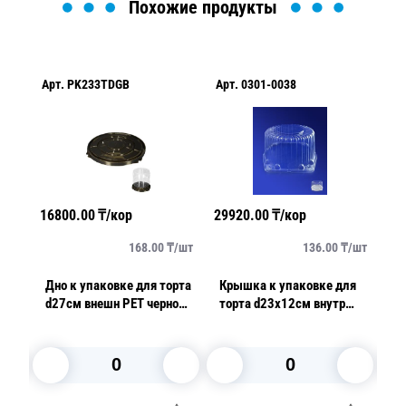
Похожие продукты
Арт.
PK233TDGB
Арт.
0301-0038
Ар
16800.00
₸/кор
29920.00
₸/кор
29
/
шт
168.00
₸/
шт
136.00
₸/
шт
ля
Дно к упаковке для торта
Крышка к упаковке для
К
d27см внешн PET черное
торта d23х12см внутр
то
100 шт/кор ПР-Т-233 ДШ
4900мл OPS прозрачная
ПЭ
ПЭТ
220 шт/кор ИП-225 КВ А
ко