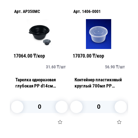
Арт.
AP350MC
Арт.
1406-0001
Ар
17064.00
₸/кор
17070.00
₸/кор
18
/
шт
31.60
₸/
шт
56.90
₸/
шт
ый
Тарелка одноразовая
Контейнер пластиковый
К
глубокая PP d14см
круглый 700мл PP
кру
350мл черная 540шт/уп
прозрачный d15 h6,0см с
пр
крышкой
к
В корзину
В корзину