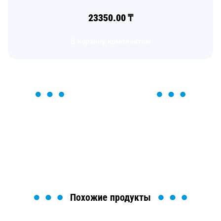
23350.00
₸
В корзину комплектом
ОСТАВЬТЕ ЗАЯВКУ
Мы вам перезвоним в течение 1 минуты и поможем
найти или оформить нужный товар!
Загрузка формы...
Похожие продукты