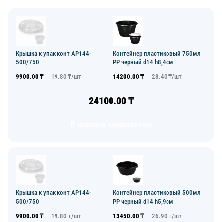
Крышка к упак конт AP144-
Контейнер пластиковый 750мл
500/750
PP черный d14 h8,4см
9900.00
₸
19.80
₸/
шт
14200.00
₸
28.40
₸/
шт
24100.00
₸
В корзину комплектом
Контейнер пластиковый 500мл
Крышка к упак конт AP144-
PP черный d14 h5,9см
500/750
13450.00
₸
26.90
₸/
шт
9900.00
₸
19.80
₸/
шт