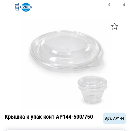
0
0
Рус
Қаз
Открыть поиск
Позвонить
+7 747 094 22 07
Крышка к упак конт AP144-500/750
Арт.
AP144