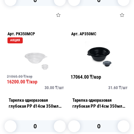
В корзину
В корзину
Арт.
PK350MCP
Арт.
AP350MC
АКЦИЯ
21060.00
₸/кор
17064.00
₸/кор
16200.00
₸/кор
30.00
₸/
шт
31.60
₸/
шт
Тарелка одноразовая
Тарелка одноразовая
глубокая PP d14см 350мл
глубокая PP d14см 350мл
прозрачная 540шт/уп ПР-
черная 540шт/уп
МС-350