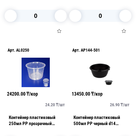
PK350MC/Р 540шт/кор ПР-
кор
МС-Кр
В корзину
В корзину
Арт.
AL0250
Арт.
AP144-501
24200.00
₸/кор
13450.00
₸/кор
24.20
₸/
шт
26.90
₸/
шт
Контейнер пластиковый
Контейнер пластиковый
250мл PP прозрачный
500мл PP черный d14
d9,5х5,8см
h5,9см