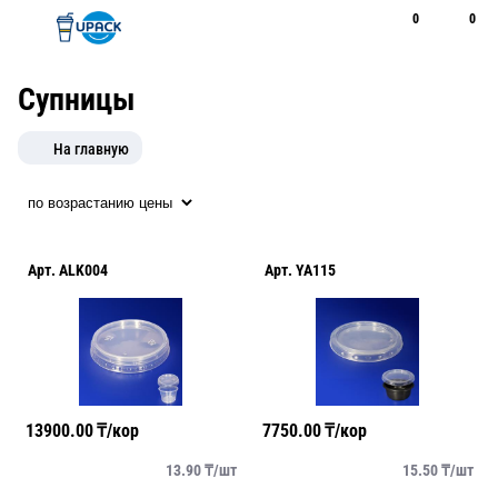
0
0
Рус
Қаз
Открыть поиск
Позвонить
+7 747 094 22 07
Супницы
На главную
Арт.
ALK004
Арт.
YA115
13900.00
₸/кор
7750.00
₸/кор
13.90
₸/
шт
15.50
₸/
шт