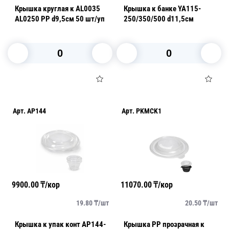
Крышка круглая к AL0035
Крышка к банке YA115-
AL0250 PP d9,5см 50 шт/уп
250/350/500 d11,5см
В корзину
В корзину
Арт.
AP144
Арт.
PKMCK1
9900.00
₸/кор
11070.00
₸/кор
19.80
₸/
шт
20.50
₸/
шт
Крышка к упак конт AP144-
Крышка PP прозрачная к