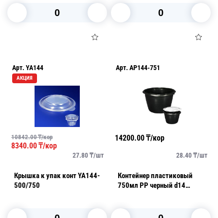
В корзину
В корзину
Арт.
YA144
Арт.
AP144-751
АКЦИЯ
10842.00
₸/кор
14200.00
₸/кор
8340.00
₸/кор
27.80
₸/
шт
28.40
₸/
шт
Крышка к упак конт YA144-
Контейнер пластиковый
500/750
750мл PP черный d14
h8,4см