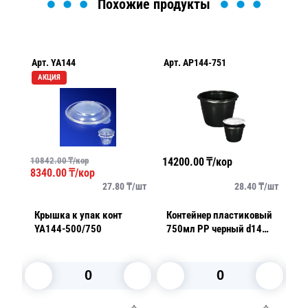
Похожие продукты
Арт.
YA144
Арт.
AP144-751
Ар
АКЦИЯ
10842.00
₸/кор
14200.00
₸/кор
13
8340.00
₸/кор
/
шт
27.80
₸/
шт
28.40
₸/
шт
я к
Крышка к упак конт
Контейнер пластиковый
К
YA144-500/750
750мл PP черный d14
5
h8,4см
h