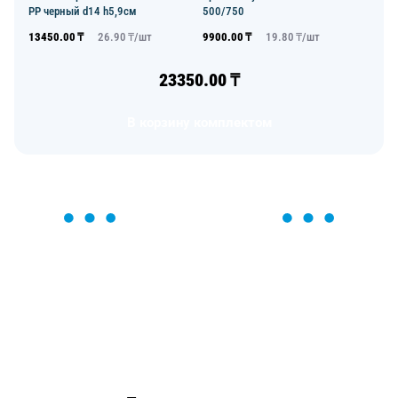
PP черный d14 h5,9см
500/750
13450.00
₸
26.90
₸/
шт
9900.00
₸
19.80
₸/
шт
23350.00
₸
В корзину комплектом
ОСТАВЬТЕ ЗАЯВКУ
Мы вам перезвоним в течение 1 минуты и поможем
найти или оформить нужный товар!
Загрузка формы...