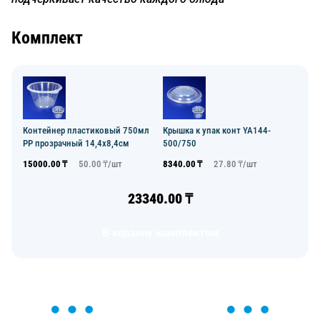
Комплект
Контейнер пластиковый 750мл
Крышка к упак конт YA144-
PP прозрачный 14,4х8,4см
500/750
15000.00
₸
50.00
₸/
шт
8340.00
₸
27.80
₸/
шт
23340.00
₸
В корзину комплектом
ОСТАВЬТЕ ЗАЯВКУ