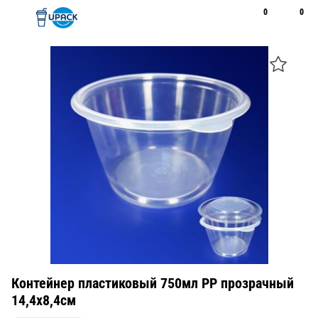
0
0
Рус
Қаз
Открыть поиск
Позвонить
+7 747 094 22 07
Контейнер пластиковый 750мл PP прозрачный
14,4х8,4см