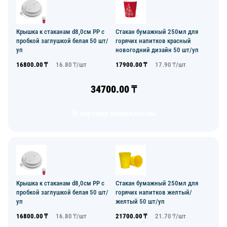
Крышка к стаканам d8,0см PP с
Стакан бумажный 250мл для
пробкой заглушкой белая 50 шт/
горячих напитков красный
уп
новогодний дизайн 50 шт/уп
16800.00
₸
16.80
₸/
шт
17900.00
₸
17.90
₸/
шт
34700.00
₸
В корзину комплектом
Крышка к стаканам d8,0см PP с
Стакан бумажный 250мл для
пробкой заглушкой белая 50 шт/
горячих напитков желтый/
уп
желтый 50 шт/уп
16800.00
₸
16.80
₸/
шт
21700.00
₸
21.70
₸/
шт