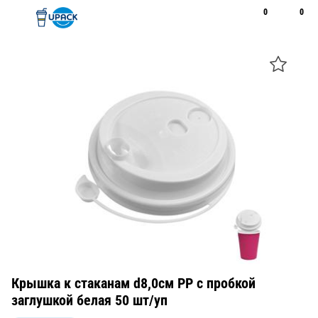
0
0
Рус
Қаз
Открыть поиск
Позвонить
+7 747 094 22 07
Крышка к стаканам d8,0см PP с пробкой
заглушкой белая 50 шт/уп