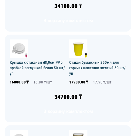
34100.00
₸
В корзину комплектом
Крышка к стаканам d8,0см PP с
Стакан бумажный 250мл для
пробкой заглушкой белая 50 шт/
горячих напитков желтый 50 шт/
уп
уп
16800.00
₸
16.80
₸/
шт
17900.00
₸
17.90
₸/
шт
34700.00
₸
В корзину комплектом