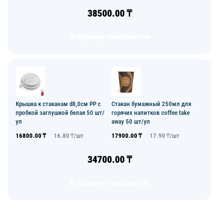
38500.00
₸
В корзину комплектом
Крышка к стаканам d8,0см PP с
Стакан бумажный 250мл для
пробкой заглушкой белая 50 шт/
горячих напитков coffee take
уп
away 50 шт/уп
16800.00
₸
16.80
₸/
шт
17900.00
₸
17.90
₸/
шт
34700.00
₸
В корзину комплектом