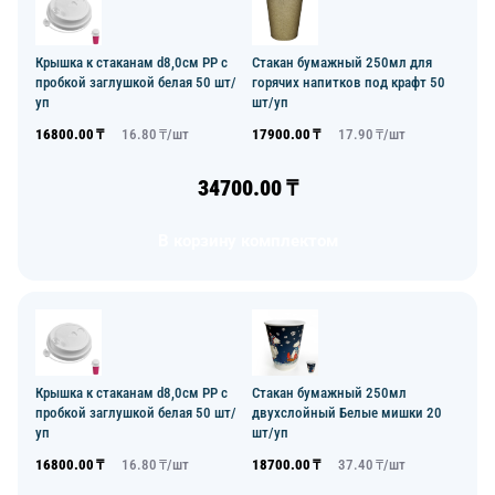
Крышка к стаканам d8,0см PP с
Стакан бумажный 250мл для
пробкой заглушкой белая 50 шт/
горячих напитков под крафт 50
уп
шт/уп
16800.00
₸
16.80
₸/
шт
17900.00
₸
17.90
₸/
шт
34700.00
₸
В корзину комплектом
Крышка к стаканам d8,0см PP с
Стакан бумажный 250мл
пробкой заглушкой белая 50 шт/
двухслойный Белые мишки 20
уп
шт/уп
16800.00
₸
16.80
₸/
шт
18700.00
₸
37.40
₸/
шт