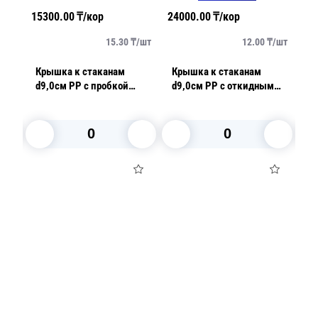
15300.00
₸/кор
24000.00
₸/кор
12
/
шт
15.30
₸/
шт
12.00
₸/
шт
Крышка к стаканам
Крышка к стаканам
К
d9,0см PP с пробкой
d9,0см PP с откидным
d8
заглушкой матовая
питейником белая 50шт/
з
салатовая 50 шт/уп
уп 2000шт/кор Upax-
зе
Unity
В корзину
В корзину
Посуда для приготовления пищи
Маски
Для кондитеров