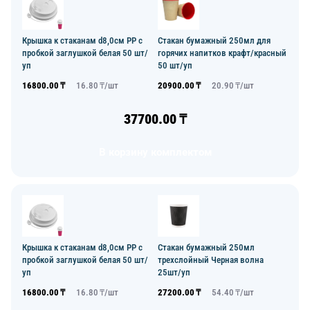
Крышка к стаканам d8,0см PP с
Стакан бумажный 250мл для
пробкой заглушкой белая 50 шт/
горячих напитков крафт/красный
уп
50 шт/уп
16800.00
₸
16.80
₸/
шт
20900.00
₸
20.90
₸/
шт
37700.00
₸
В корзину комплектом
Крышка к стаканам d8,0см PP с
Стакан бумажный 250мл
пробкой заглушкой белая 50 шт/
трехслойный Черная волна
уп
25шт/уп
16800.00
₸
16.80
₸/
шт
27200.00
₸
54.40
₸/
шт