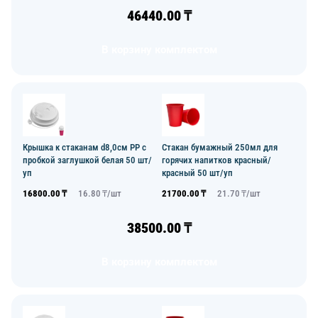
46440.00
₸
В корзину комплектом
Крышка к стаканам d8,0см PP с
Стакан бумажный 250мл для
пробкой заглушкой белая 50 шт/
горячих напитков красный/
уп
красный 50 шт/уп
16800.00
₸
16.80
₸/
шт
21700.00
₸
21.70
₸/
шт
38500.00
₸
В корзину комплектом