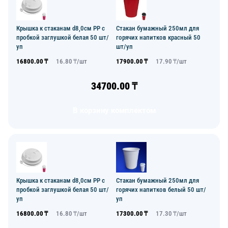
Крышка к стаканам d8,0см PP с
Стакан бумажный 250мл для
пробкой заглушкой белая 50 шт/
горячих напитков красный 50
уп
шт/уп
16800.00
₸
16.80
₸/
шт
17900.00
₸
17.90
₸/
шт
34700.00
₸
В корзину комплектом
Крышка к стаканам d8,0см PP с
Стакан бумажный 250мл для
пробкой заглушкой белая 50 шт/
горячих напитков белый 50 шт/
уп
уп
16800.00
₸
16.80
₸/
шт
17300.00
₸
17.30
₸/
шт