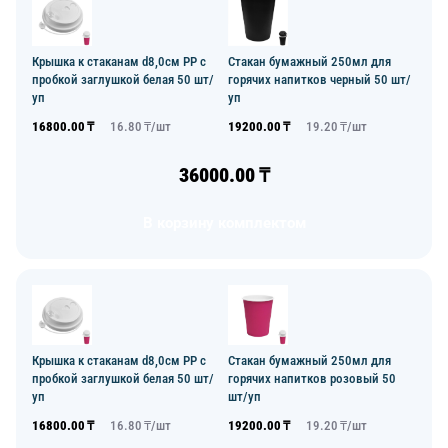
Крышка к стаканам d8,0см PP с
Стакан бумажный 250мл для
пробкой заглушкой белая 50 шт/
горячих напитков черный 50 шт/
уп
уп
16800.00
₸
16.80
₸/
шт
19200.00
₸
19.20
₸/
шт
36000.00
₸
В корзину комплектом
Крышка к стаканам d8,0см PP с
Стакан бумажный 250мл для
пробкой заглушкой белая 50 шт/
горячих напитков розовый 50
уп
шт/уп
16800.00
₸
16.80
₸/
шт
19200.00
₸
19.20
₸/
шт