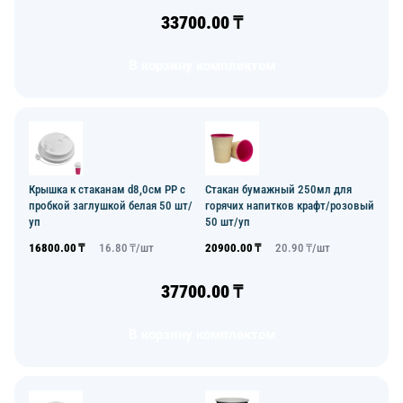
33700.00
₸
В корзину комплектом
Крышка к стаканам d8,0см PP с
Стакан бумажный 250мл для
пробкой заглушкой белая 50 шт/
горячих напитков крафт/розовый
уп
50 шт/уп
16800.00
₸
16.80
₸/
шт
20900.00
₸
20.90
₸/
шт
37700.00
₸
В корзину комплектом