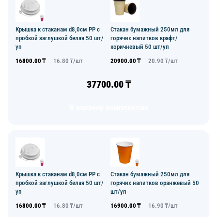
Крышка к стаканам d8,0см PP с
Стакан бумажный 250мл для
пробкой заглушкой белая 50 шт/
горячих напитков крафт/
уп
коричневый 50 шт/уп
16800.00
₸
16.80
₸/
шт
20900.00
₸
20.90
₸/
шт
37700.00
₸
В корзину комплектом
Крышка к стаканам d8,0см PP с
Стакан бумажный 250мл для
пробкой заглушкой белая 50 шт/
горячих напитков оранжевый 50
уп
шт/уп
16800.00
₸
16.80
₸/
шт
16900.00
₸
16.90
₸/
шт