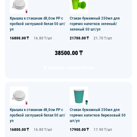
Крышка к стаканам d8,0см PP с
Стакан бумажный 250мл для
пробкой заглушкой белая 50 шт/
горячих напитков зеленый/
уп
зеленый 50 шт/уп
16800.00
₸
16.80
₸/
шт
21700.00
₸
21.70
₸/
шт
38500.00
₸
В корзину комплектом
Крышка к стаканам d8,0см PP с
Стакан бумажный 250мл для
пробкой заглушкой белая 50 шт/
горячих напитков бирюзовый 50
уп
шт/уп
16800.00
₸
16.80
₸/
шт
17900.00
₸
17.90
₸/
шт