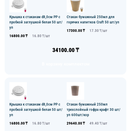
Крышка к стаканам d8,0см PP с
Стакан бумажный 250мл для
пробкой заглушкой белая 50 шт/
горячих напитков Craft 50 шт/уп
уп
17300.00
₸
17.30
₸/
шт
16800.00
₸
16.80
₸/
шт
34100.00
₸
В корзину комплектом
Крышка к стаканам d8,0см PP с
Стакан бумажный 250мл
пробкой заглушкой белая 50 шт/
трехслойный гофра крафт 30 шт/
уп
уп 600шт/кор
16800.00
₸
16.80
₸/
шт
29640.00
₸
49.40
₸/
шт