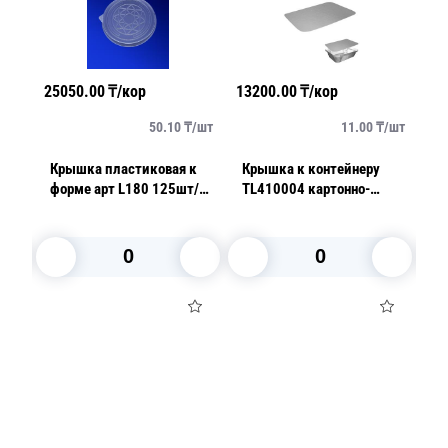
25050.00
₸/кор
13200.00
₸/кор
32
/
шт
50.10
₸/
шт
11.00
₸/
шт
Крышка пластиковая к
Крышка к контейнеру
К
форме арт L180 125шт/
TL410004 картонно-
фол
уп
алюминиевая
23
В корзину
В корзину
Посуда для приготовления пищи