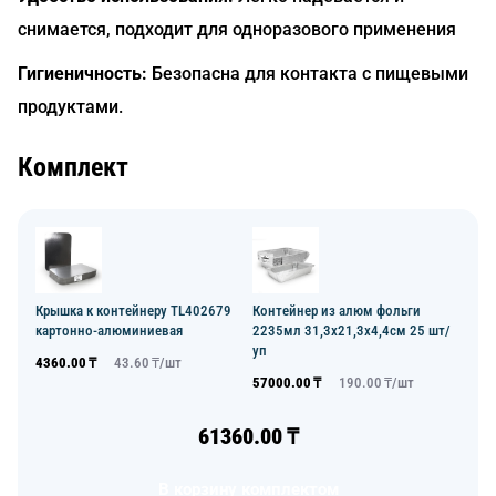
снимается, подходит для одноразового применения
Гигиеничность:
Безопасна для контакта с пищевыми
продуктами.
Комплект
Контейнер из алюм фольги
Крышка к контейнеру TL402679
2235мл 31,3х21,3х4,4см 25 шт/
картонно-алюминиевая
уп
4360.00
₸
43.60
₸/
шт
57000.00
₸
190.00
₸/
шт
61360.00
₸
В корзину комплектом