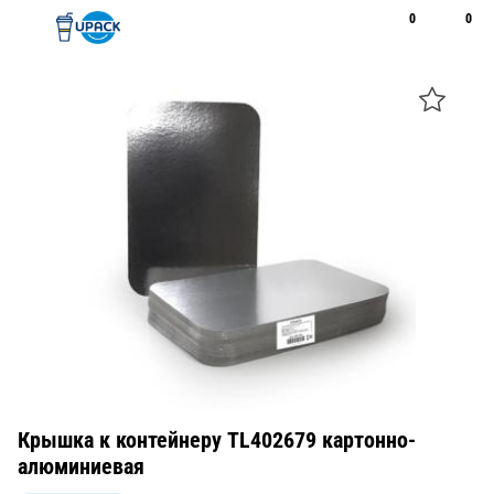
0
0
Рус
Қаз
Открыть поиск
Позвонить
+7 747 094 22 07
Крышка к контейнеру TL402679 картонно-
алюминиевая