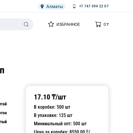
Алматы
+7 747 094 22 07
0
0
ИЗБРАННОЕ
0
₸
НАРИЯ
ПЛЕНКА
СПЕЦОДЕЖДА ОДНОРАЗОВАЯ
п
17.10
₸/
шт
итай
В коробке:
500
шт
ртон
В упаковке:
125
шт
стый
Минимальный опт:
500
шт
Цена за коробку:
8550.00
₸/