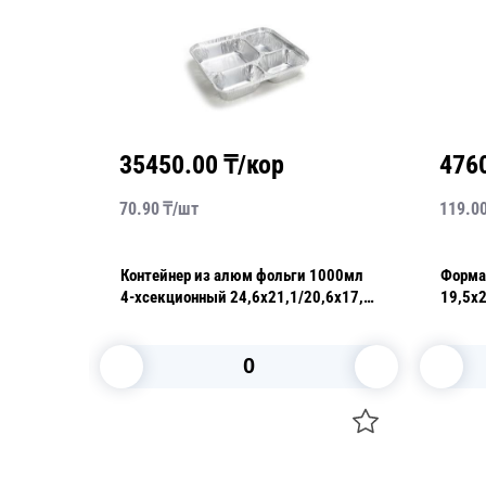
35450.00
₸/кор
476
70.90
₸/
шт
119.0
1100мл
Контейнер из алюм фольги 1000мл
Форма из ал
4-хсекционный 24,6x21,1/20,6x17,1
h4,3см 125шт/уп
В корзину