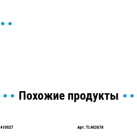
ы и поможем найти или
Похожие продукты
L410027
Арт.
TL402678