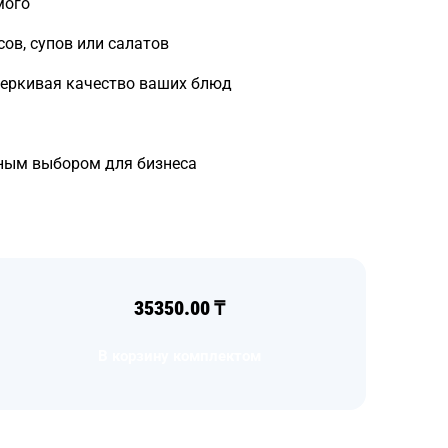
мого
ов, супов или салатов
черкивая качество ваших блюд
нным выбором для бизнеса
35350.00
₸
В корзину комплектом