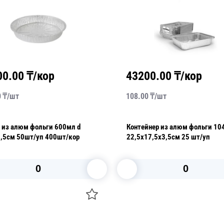
00.00
₸/кор
43200.00
₸/кор
0
₸/
шт
108.00
₸/
шт
юм фольги 600мл d
Контейнер из алюм фольги 1
19,5х2,5см 50шт/уп 400шт/кор
22,5х17,5х3,5см 25 шт/уп
В корзину
В корзину