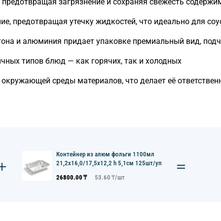
 предотвращая загрязнение и сохраняя свежесть содержи
е, предотвращая утечку жидкостей, что идеально для соус
тона и алюминия придает упаковке премиальный вид, под
чных типов блюд — как горячих, так и холодных
 окружающей среды материалов, что делает её ответстве
Контейнер из алюм фольги 1100мл
21,2x16,0/17,5x12,2 h 5,1см 125шт/уп
26800.00
₸
53.60
₸/
шт