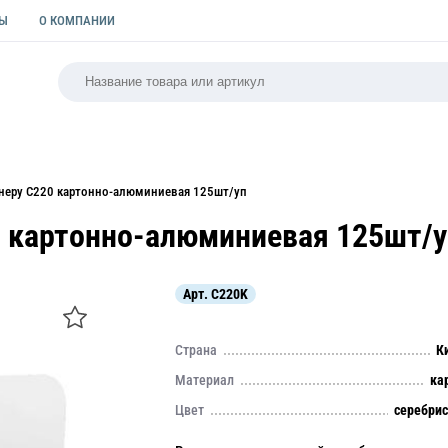
ТЫ
О КОМПАНИИ
РСАЛЬНАЯ
ПАКЕТЫ
ФОРМЫ ДЛЯ ВЫПЕЧКИ
КУЛИ
неру C220 картонно-алюминиевая 125шт/уп
0 картонно-алюминиевая 125шт/у
Арт.
C220K
Страна
К
Материал
ка
Цвет
серебри