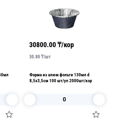
30800.00
₸/кор
3820
30.80
₸/
шт
76.40
₸/
040мл
Форма из алюм фольги 130мл d
Контейн
8,5х3,5см 100 шт/уп 2000шт/кор
26,0x19,0/21,
уп
В корзину