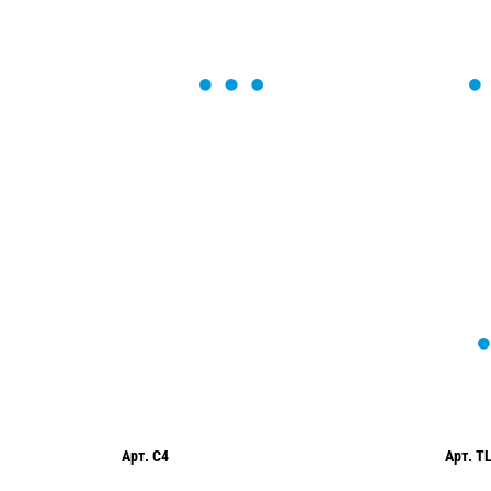
ОСТАВЬТЕ ЗАЯВКУ
Мы вам перезвоним в течение 1 минут
оформить нужный товар!
Арт.
C4
Арт.
T