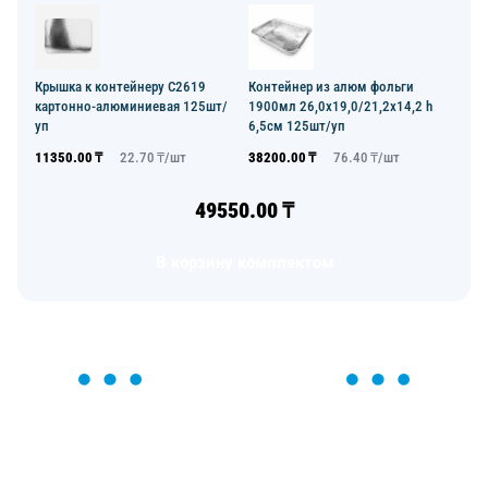
Крышка к контейнеру C2619
Контейнер из алюм фольги
картонно-алюминиевая 125шт/
1900мл 26,0x19,0/21,2x14,2 h
уп
6,5см 125шт/уп
11350.00
₸
22.70
₸/
шт
38200.00
₸
76.40
₸/
шт
49550.00
₸
В корзину комплектом
ОСТАВЬТЕ ЗАЯВКУ
Мы вам перезвоним в течение 1 минуты и поможем
найти или оформить нужный товар!