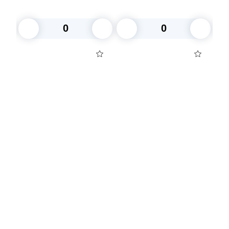
26,0x19,0/21,2x14,2 h
алюминиевая 125шт/уп
6,5см 125шт/уп
В корзину
В корзину
Посуда для приготовления пищи
Маски
Для кондитеров
TRAMONTINA
Свечи
Уборка и средства для ухода
Товары для праздника