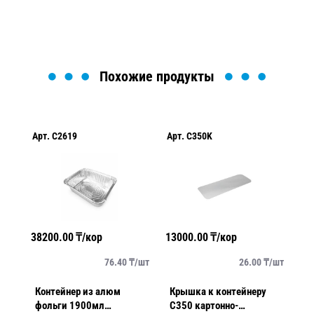
Загрузка формы...
Похожие продукты
Арт.
C2619
Арт.
C350K
Арт.
38200.00
₸/кор
13000.00
₸/кор
1725
т
76.40
₸/
шт
26.00
₸/
шт
Контейнер из алюм
Крышка к контейнеру
Крыш
фольги 1900мл
C350 картонно-
C314 картон