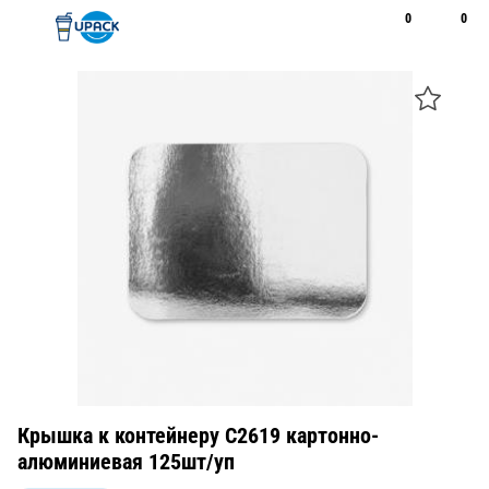
0
0
Рус
Қаз
Открыть поиск
Позвонить
+7 747 094 22 07
Крышка к контейнеру C2619 картонно-
алюминиевая 125шт/уп