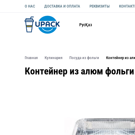
О НАС
ДОСТАВКА И ОПЛАТА
РЕКВИЗИТЫ
КОНТАК
Каталог
Рус
Қаз
ОДНОРАЗОВАЯ ПОСУДА
УПАКОВКА ДЛЯ ЕДЫ УНИВЕ
Главная
Кулинария
Посуда из фольги
Контейнер из ал
Контейнер из алюм фольги 