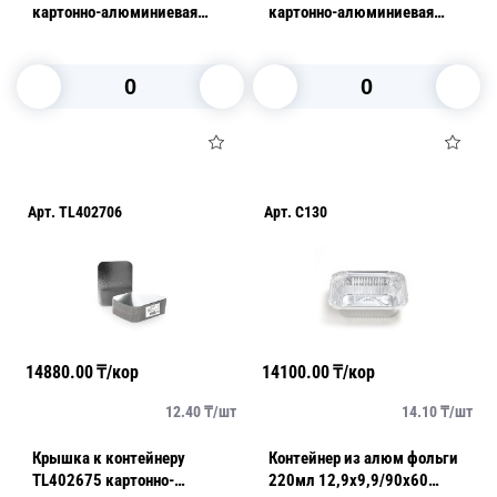
картонно-алюминиевая
картонно-алюминиевая
125шт/уп
125шт/уп
В корзину
В корзину
Арт.
TL402706
Арт.
C130
14880.00
₸/кор
14100.00
₸/кор
12.40
₸/
шт
14.10
₸/
шт
Крышка к контейнеру
Контейнер из алюм фольги
TL402675 картонно-
220мл 12,9x9,9/90x60