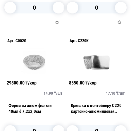
В корзину
В корзину
Арт.
C002G
Арт.
C220K
29800.00
₸/кор
8550.00
₸/кор
14.90
₸/
шт
17.10
₸/
шт
Форма из алюм фольги
Крышка к контейнеру C220
40мл d 7,2х2,0см
картонно-алюминиевая
125шт/уп