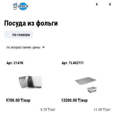
0
0
Рус
Қаз
Открыть поиск
Позвонить
+7 747 094 22 07
Посуда из фольги
На главную
Арт.
C147K
Арт.
TL402771
9700.00
₸/кор
13200.00
₸/кор
9.70
₸/
шт
11.00
₸/
шт