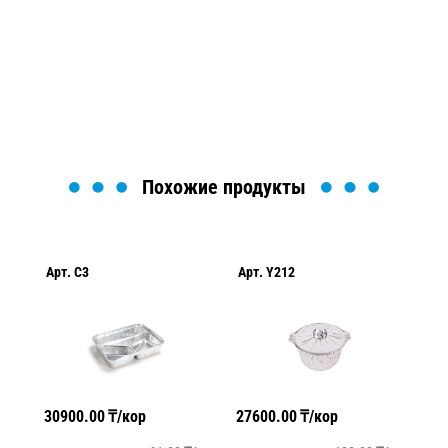
Мы вам перезвоним в течение 1 минуты и поможем
найти или оформить нужный товар!
Загрузка формы...
Похожие продукты
Арт.
C3
Арт.
Y212
Ар
30900.00
₸/кор
27600.00
₸/кор
85