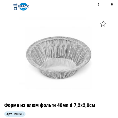
0
0
Рус
Қаз
Открыть поиск
Позвонить
+7 747 094 22 07
Форма из алюм фольги 40мл d 7,2х2,0см
Арт.
C002G