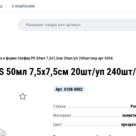
ТЫ
О КОМПАНИИ
РСАЛЬНАЯ
ПАКЕТЫ
ФОРМЫ ДЛЯ ВЫПЕЧКИ
КУЛИ
а к форме Сапфир PS 50мл 7,5х7,5см 20шт/уп 240шт/кор арт 5056
 50мл 7,5х7,5см 20шт/уп 240шт/
Арт.
0108-0002
Страна
Ро
Материал
полист
Цвет
прозра