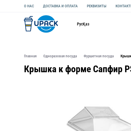
О НАС
ДОСТАВКА И ОПЛАТА
РЕКВИЗИТЫ
КОНТАК
Каталог
Рус
Қаз
ОДНОРАЗОВАЯ ПОСУДА
УПАКОВКА ДЛЯ ЕДЫ УНИВЕ
Главная
Одноразовая посуда
Фуршетная посуда
Крышк
Крышка к форме Сапфир PS