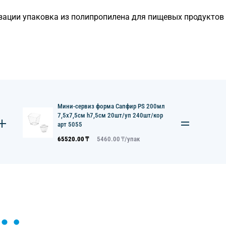
зации упаковка из полипропилена для пищевых продуктов
Мини-сервиз форма Сапфир PS 200мл
7,5х7,5см h7,5см 20шт/уп 240шт/кор
арт 5055
65520.00
₸
5460.00
₸/
упак