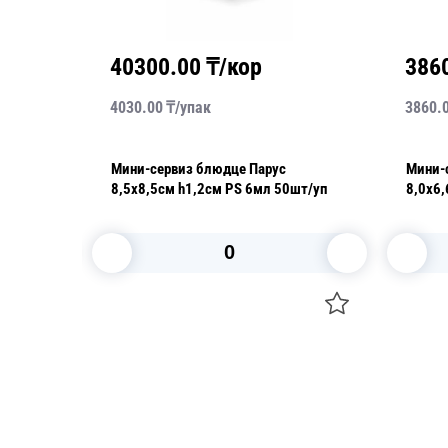
40300.00
₸/кор
386
4030.00
₸/
упак
3860.
PS
Мини-сервиз блюдце Парус
Мини-
р
8,5x8,5см h1,2см PS 6мл 50шт/уп
8,0х6,
В корзину
Посуда для приготовления пищи
Свечи