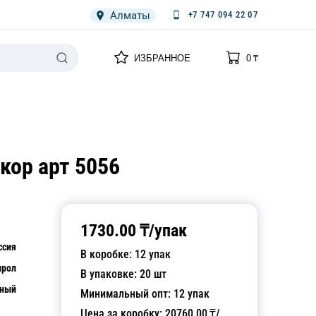
Алматы
+7 747 094 22 07
0
0
ИЗБРАННОЕ
0
₸
НАРИЯ
ПЛЕНКА
СПЕЦОДЕЖДА ОДНОРАЗОВАЯ
кор арт 5056
1730.00
₸/
упак
ссия
В коробке:
12
упак
ирол
В упаковке:
20
шт
чный
Минимальный опт:
12
упак
Цена за коробку:
20760.00
₸/