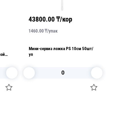
43800.00
₸/кор
1075
1460.00
₸/
упак
672.00
₸
Мини-сервиз ложка PS 10см 50шт/
Крышка 
мой
уп
ПЭТ 150
400шт/к
В корзину
+7 747 094 22 07