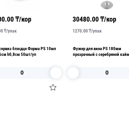
00.00
₸/кор
30480.00
₸/кор
00
₸/
упак
1270.00
₸/
упак
сервиз блюдце Форма PS 10мл
Фужер для вина PS 180мм
6см h0,8см 50шт/уп
прозрачный с серебряной кай
6шт/уп
В корзину
В корзину
О НАС