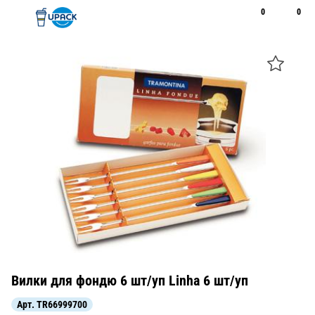
0
0
Рус
Қаз
Открыть поиск
Позвонить
+7 747 094 22 07
Вилки для фондю 6 шт/уп Linha 6 шт/уп
Арт.
TR66999700