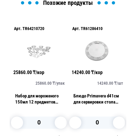
Похожие продукты
Арт.
TR64210720
Арт.
TR61286410
Ар
25860.00
₸/кор
14240.00
₸/кор
19
/
шт
25860.00
₸/
упак
14240.00
₸/
шт
для
Набор для мороженого
Блюдо Primavera d41см
До
150мл 12 предметов
для сервировки стола
д
Cosmos стальной 12 шт/
стальное
2
уп
Ch