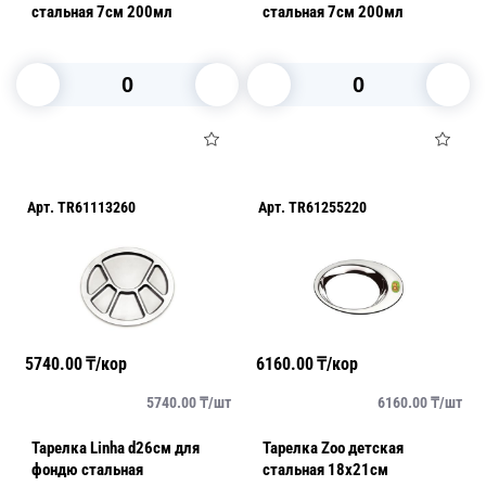
стальная 7см 200мл
стальная 7см 200мл
В корзину
В корзину
Арт.
TR61113260
Арт.
TR61255220
5740.00
₸/кор
6160.00
₸/кор
5740.00
₸/
шт
6160.00
₸/
шт
Тарелка Linha d26см для
Тарелка Zoo детская
фондю стальная
стальная 18х21см