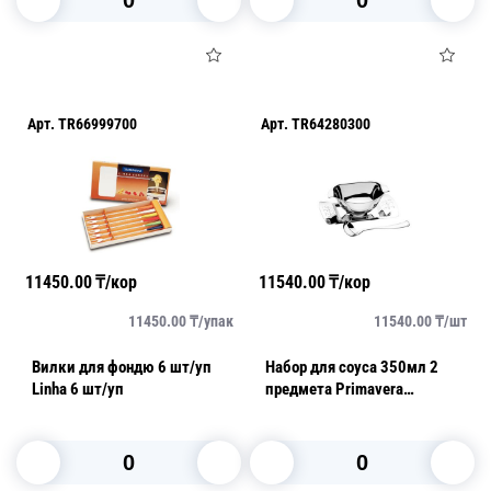
В корзину
В корзину
Арт.
TR66999700
Арт.
TR64280300
11450.00
₸/кор
11540.00
₸/кор
11450.00
₸/
упак
11540.00
₸/
шт
Вилки для фондю 6 шт/уп
Набор для соуса 350мл 2
Linha 6 шт/уп
предмета Primavera
стальной