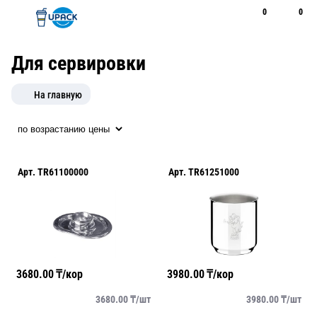
0
0
Рус
Қаз
Открыть поиск
Позвонить
+7 747 094 22 07
Для сервировки
На главную
Арт.
TR61100000
Арт.
TR61251000
3680.00
₸/кор
3980.00
₸/кор
3680.00
₸/
шт
3980.00
₸/
шт