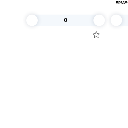
2 шт/уп
предме
В корзину
Посуда для приготовления пищи
Свечи
Маски
Уборка и
Для кондитеров
Товары д
TRAMONTINA
Вакансии