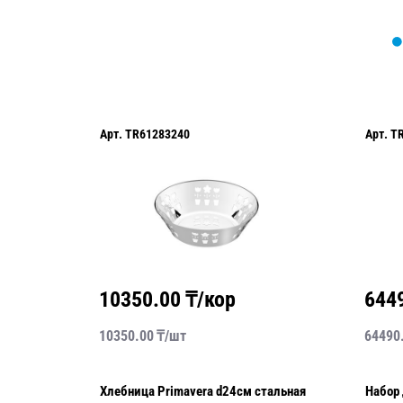
Арт.
TR61283240
Арт.
T
10350.00
₸/кор
644
10350.00
₸/
шт
64490
л 12
Хлебница Primavera d24см стальная
Набор