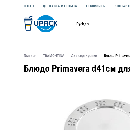
О НАС
ДОСТАВКА И ОПЛАТА
РЕКВИЗИТЫ
КОНТАК
Каталог
Рус
Қаз
ОДНОРАЗОВАЯ ПОСУДА
УПАКОВКА ДЛЯ ЕДЫ УНИВЕ
Главная
TRAMONTINA
Для сервировки
Блюдо Primaver
Блюдо Primavera d41см дл