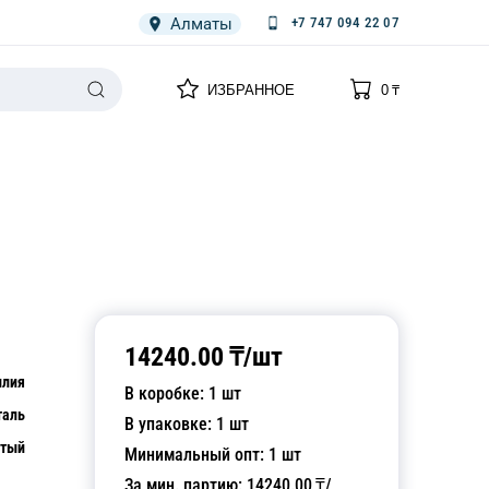
Алматы
+7 747 094 22 07
0
0
ИЗБРАННОЕ
0
₸
НАРИЯ
ПЛЕНКА
СПЕЦОДЕЖДА ОДНОРАЗОВАЯ
14240.00
₸/
шт
илия
В коробке:
1
шт
таль
В упаковке:
1
шт
стый
Минимальный опт:
1
шт
За мин. партию:
14240.00
₸/