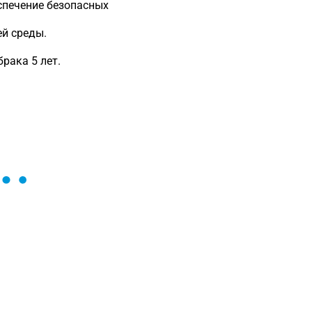
спечение безопасных
ей среды.
рака 5 лет.
ы и поможем найти или