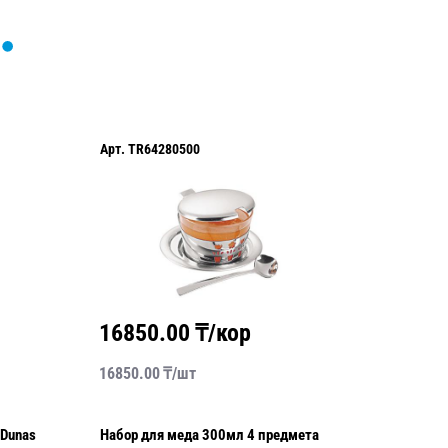
Арт.
TR64280500
Арт.
TR6
16850.00
₸/кор
5640
16850.00
₸/
шт
5640.00
 Dunas
Набор для меда 300мл 4 предмета
Кружка 