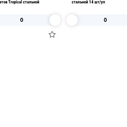
тов Tropical стальной
стальной 14 шт/уп
В корзину
В корзину
О НАС
 средства для ухода
ДОСТАВКА И ОПЛАТА
ля праздника
РЕКВИЗИТЫ
 компании
КОНТАКТЫ
О КОМПАНИИ