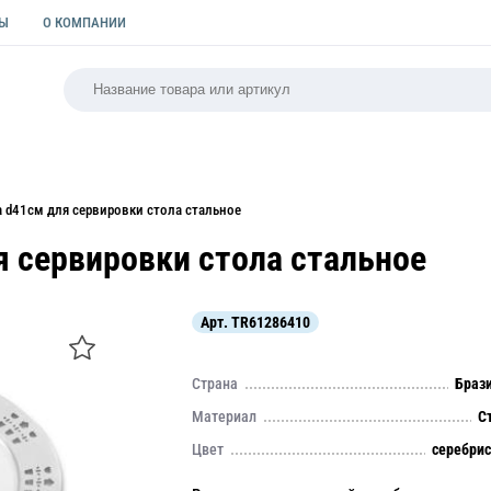
ТЫ
О КОМПАНИИ
РСАЛЬНАЯ
ПАКЕТЫ
ФОРМЫ ДЛЯ ВЫПЕЧКИ
КУЛИ
a d41см для сервировки стола стальное
я сервировки стола стальное
Арт.
TR61286410
Страна
Браз
Материал
С
Цвет
серебри