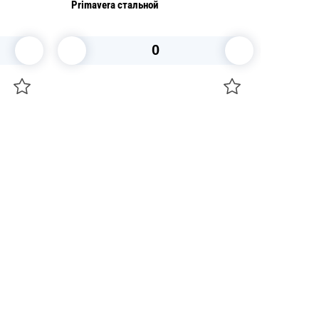
Primavera стальной
200мл
В корзину
+7 747 094 22 07
Звоните по телефону
+7 708 861 37 08
Пишите в telegram
+7 708 861 37 08