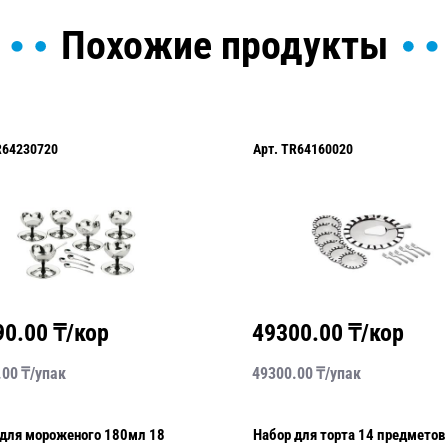
Похожие продукты
R64230720
Арт.
TR64160020
90.00
₸/кор
49300.00
₸/кор
.00
₸/
упак
49300.00
₸/
упак
 для мороженого 180мл 18
Набор для торта 14 предметов