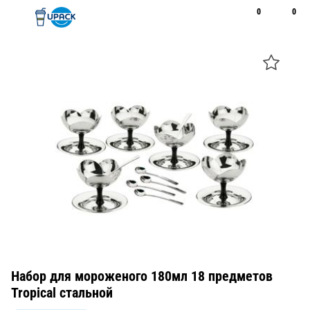
0
0
Рус
Қаз
Открыть поиск
Позвонить
+7 747 094 22 07
Набор для мороженого 180мл 18 предметов
Tropical стальной