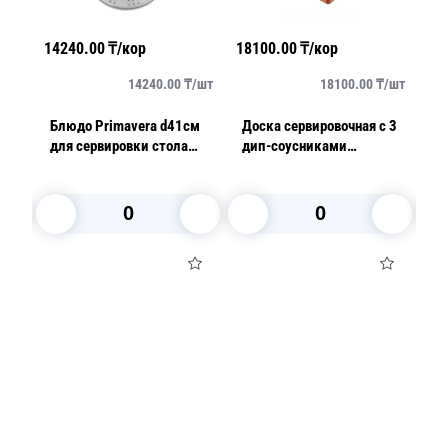
14240.00
₸/кор
18100.00
₸/кор
36
упак
14240.00
₸/
шт
18100.00
₸/
шт
цем
Блюдо Primavera d41см
Доска сервировочная с 3
По
6
для сервировки стола
дип-соусниками
C
стальное
28х23х1,8см Belem
Churrasco
В корзину
В корзину
Посуда для приготовления пищи
Маски