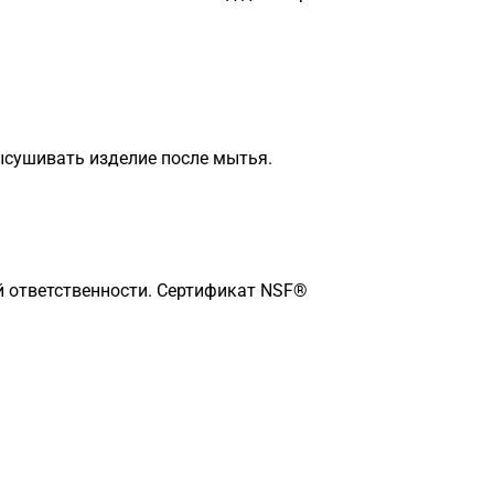
ысушивать изделие после мытья.
й ответственности. Сертификат NSF®
Загрузка
формы...