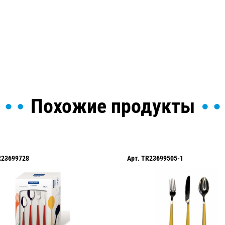
ы и поможем найти или
Похожие продукты
R23699728
Арт.
TR23699505-1