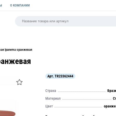
ТЫ
О КОМПАНИИ
РСАЛЬНАЯ
ПАКЕТЫ
ФОРМЫ ДЛЯ ВЫПЕЧКИ
КУЛИ
вая Ipanema оранжевая
ранжевая
Арт.
TR23362444
Страна
Браз
Материал
С
Цвет
оранже