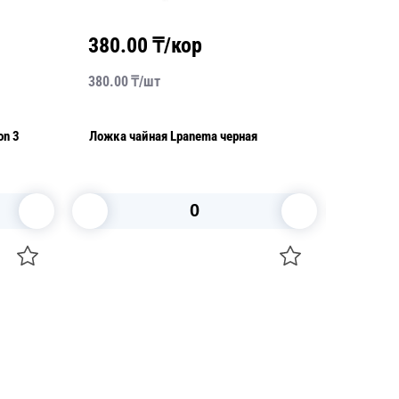
380.00
₸/кор
450.
380.00
₸/
шт
450.00
₸
on 3
Ложка чайная Lpanema черная
Нож Mal
для сте
В корзину
+7 747 094 22 07
Звоните по телефону