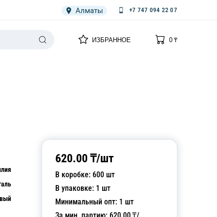
Алматы
+7 747 094 22 07
0
0
ИЗБРАННОЕ
0
₸
НАРИЯ
ПЛЕНКА
СПЕЦОДЕЖДА ОДНОРАЗОВАЯ
620.00
₸/
шт
илия
В коробке:
600
шт
таль
В упаковке:
1
шт
вый
Минимальный опт:
1
шт
За мин. партию:
620.00
₸/