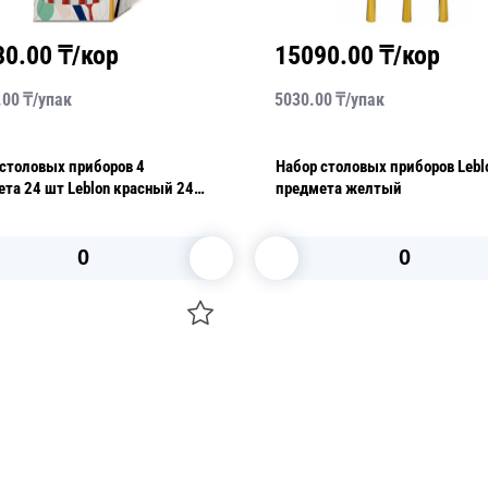
30.00
₸/кор
15090.00
₸/кор
.00
₸/
упак
5030.00
₸/
упак
столовых приборов 4
Набор столовых приборов Lebl
та 24 шт Leblon красный 24
предмета желтый
В корзину
В корзину
О НАС
 средства для ухода
ДОСТАВКА И ОПЛАТА