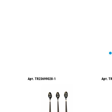
Мы вам перезвоним в течение 1 минут
оформить нужный товар!
Арт.
TR23699028-1
Арт.
T