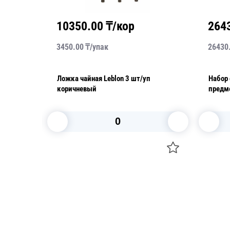
10350.00
₸/кор
264
3450.00
₸/
упак
26430
евая
Ложка чайная Leblon 3 шт/уп
Набор 
коричневый
предме
шт /уп
В корзину
Посуда для приготовления пищи
Свечи
Маски
Уборка и