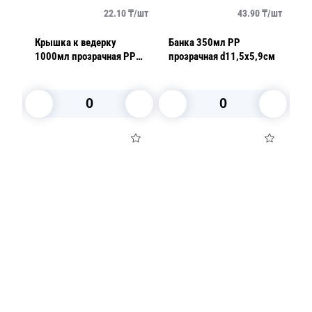
/
шт
22.10
₸/
шт
43.90
₸/
шт
Крышка к ведерку
Банка 350мл РР
К
см
1000мл прозрачная PP
прозрачная d11,5х5,9см
3
ТоргСтрой
P
В корзину
В корзину
Посуда для приготовления пищи
Маски
Для кондитеров
TRAMONTINA