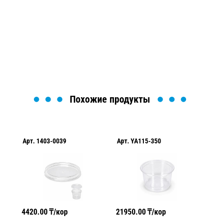
Мы вам перезвоним в течение 1 минуты и поможем
найти или оформить нужный товар!
Загрузка формы...
Похожие продукты
Арт.
1403-0039
Арт.
YA115-350
Ар
4420.00
₸/кор
21950.00
₸/кор
56