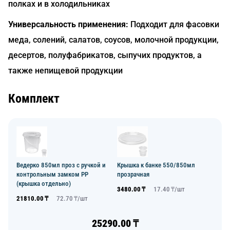
полках и в холодильниках
Универсальность применения:
Подходит для фасовки
меда, солений, салатов, соусов, молочной продукции,
десертов, полуфабрикатов, сыпучих продуктов, а
также непищевой продукции
Комплект
Ведерко 850мл проз с ручкой и
Крышка к банке 550/850мл
контрольным замком PP
прозрачная
(крышка отдельно)
3480.00
₸
17.40
₸/
шт
21810.00
₸
72.70
₸/
шт
25290.00
₸