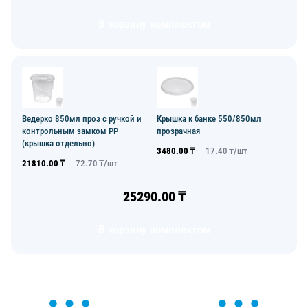
В корзину комплектом
Ведерко 850мл проз с ручкой и
Крышка к банке 550/850мл
контрольным замком PP
прозрачная
(крышка отдельно)
3480.00
₸
17.40
₸/
шт
21810.00
₸
72.70
₸/
шт
25290.00
₸
В корзину комплектом
ОСТАВЬТЕ ЗАЯВКУ