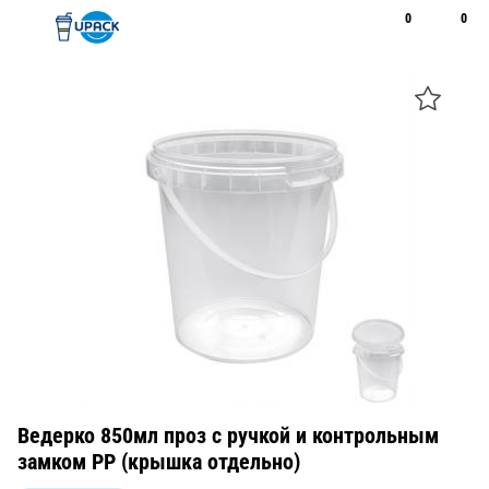
0
0
Рус
Қаз
Открыть поиск
Позвонить
+7 747 094 22 07
Ведерко 850мл проз с ручкой и контрольным
замком PP (крышка отдельно)