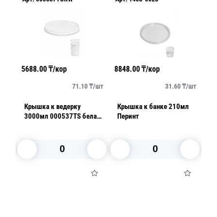
А
5688.00
₸/кор
8848.00
₸/кор
109
84
/
шт
71.10
₸/
шт
31.60
₸/
шт
Крышка к ведерку
Крышка к банке 210мл
Банка 5
3000мл 000537TS белая
Перинт
d
PP
от
В корзину
В корзину