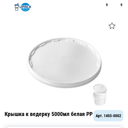
0
0
Рус
Қаз
Открыть поиск
Позвонить
+7 747 094 22 07
Крышка к ведерку 5000мл белая PP
Арт.
1403-0002