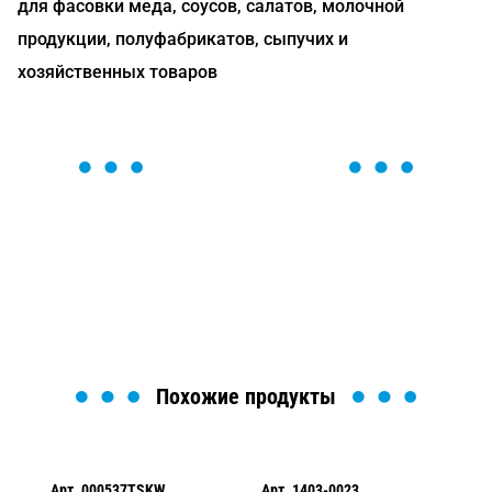
для фасовки меда, соусов, салатов, молочной
продукции, полуфабрикатов, сыпучих и
хозяйственных товаров
ОСТАВЬТЕ ЗАЯВКУ
Мы вам перезвоним в течение 1 минуты и поможем
найти или оформить нужный товар!
Загрузка формы...
Похожие продукты
Арт.
000537TSKW
Арт.
1403-0023
Ар