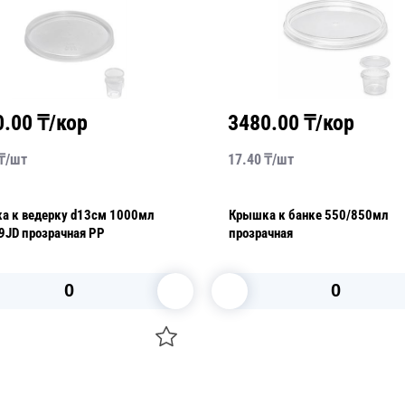
0.00
₸/кор
3480.00
₸/кор
₸/
шт
17.40
₸/
шт
а к ведерку d13см 1000мл
Крышка к банке 550/850мл
9JD прозрачная PP
прозрачная
В корзину
В корзину