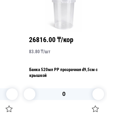
26816.00
₸/кор
6150
83.80
₸/
шт
20.50
₸/
Банка 520мл PP прозрачная d9,5см с
Крышка к ве
крышкой
прозрач
В корзину