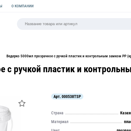
ТЫ
О КОМПАНИИ
РСАЛЬНАЯ
ПАКЕТЫ
ФОРМЫ ДЛЯ ВЫПЕЧКИ
КУЛИ
Ведерко 5000мл прозрачное с ручкой пластик и контрольным замком PP (к
е с ручкой пластик и контроль
Арт.
000538TSP
Страна
Казах
Материал
пла
Цвет
прозра