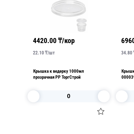
4420.00
₸/кор
696
22.10
₸/
шт
34.80
,5х5,8см
Крышка к ведерку 1000мл
Крышк
прозрачная PP ТоргСтрой
00003
В корзину