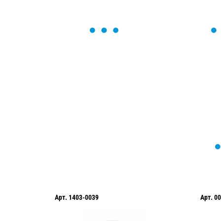
ОСТАВЬТЕ ЗАЯВКУ
Мы вам перезвоним в течение 1 минут
оформить нужный товар!
Арт.
1403-0039
Арт.
0