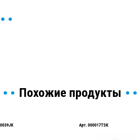
ы и поможем найти или
Похожие продукты
00039JK
Арт.
000017TSK