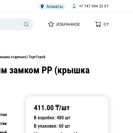
Алматы
+7 747 094 22 07
0
0
ИЗБРАННОЕ
0
₸
НАРИЯ
ПЛЕНКА
СПЕЦОДЕЖДА ОДНОРАЗОВАЯ
рышка отдельно) ТоргСтрой
ным замком PP (крышка
411.00
₸/
шт
стан
В коробке:
480
шт
стик
В упаковке:
60
шт
чный