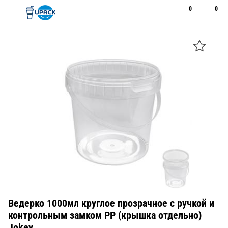
0
0
Рус
Қаз
Открыть поиск
Позвонить
+7 747 094 22 07
Ведерко 1000мл круглое прозрачное с ручкой и
контрольным замком PP (крышка отдельно)
Jokey