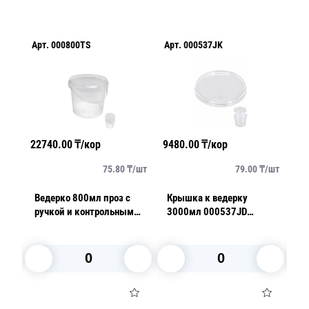
Арт.
000800TS
Арт.
000537JK
Ар
А
22740.00
₸/кор
9480.00
₸/кор
243
18
/
шт
75.80
₸/
шт
79.00
₸/
шт
Ведерко 800мл проз с
Крышка к ведерку
Банка 
ручкой и контрольным
3000мл 000537JD
п
замком PP (крышка
прозрачная PP
13
отдельно) ТоргСтрой
к
(
В корзину
В корзину