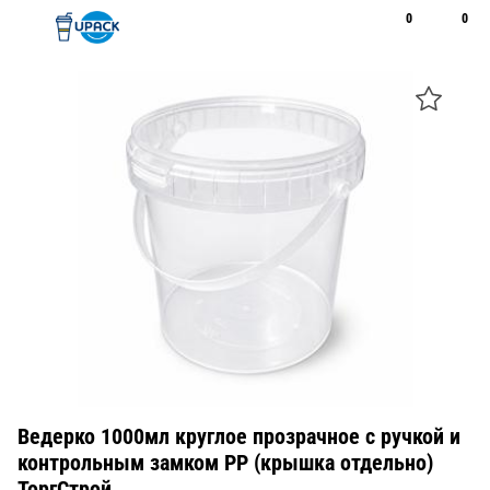
0
0
Рус
Қаз
Открыть поиск
Позвонить
+7 747 094 22 07
Ведерко 1000мл круглое прозрачное с ручкой и
контрольным замком PP (крышка отдельно)
ТоргСтрой