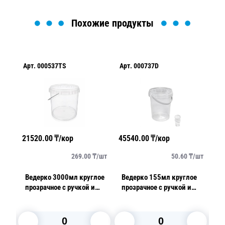
Похожие продукты
Арт.
000537TS
Арт.
000737D
Ар
21520.00
₸/кор
45540.00
₸/кор
37
/
шт
269.00
₸/
шт
50.60
₸/
шт
Ведерко 3000мл круглое
Ведерко 155мл круглое
К
прозрачное с ручкой и
прозрачное с ручкой и
2
 PP
контрольным замком PP
контрольным замком PP
п
дельно) Jokey
(крышка отдельно)
ТоргСтрой