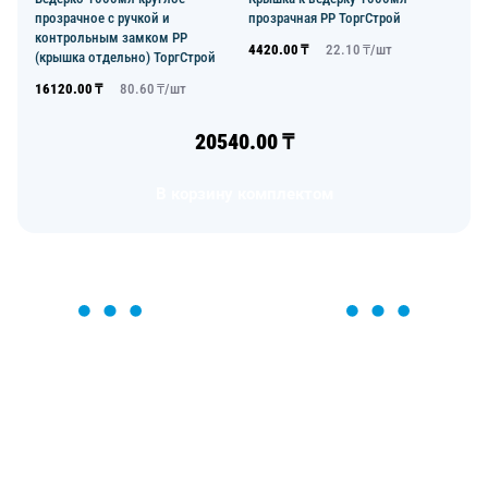
прозрачное с ручкой и
прозрачная PP ТоргСтрой
контрольным замком PP
4420.00
₸
22.10
₸/
шт
(крышка отдельно) ТоргСтрой
16120.00
₸
80.60
₸/
шт
20540.00
₸
В корзину комплектом
ОСТАВЬТЕ ЗАЯВКУ
Мы вам перезвоним в течение 1 минуты и поможем
найти или оформить нужный товар!
Загрузка формы...