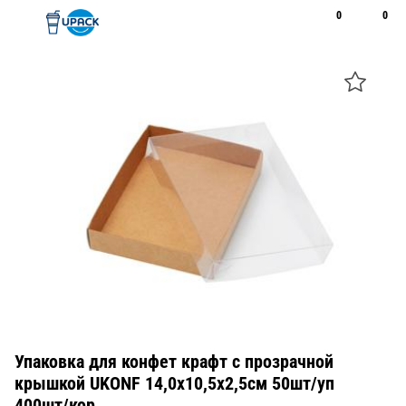
0
0
Рус
Қаз
Открыть поиск
Позвонить
+7 747 094 22 07
Упаковка для конфет крафт с прозрачной
крышкой UKONF 14,0х10,5х2,5см 50шт/уп
400шт/кор