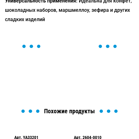
Универсальность применения:
Идеальна для конфет,
шоколадных наборов, маршмеллоу, зефира и других
сладких изделий
ОСТАВЬТЕ ЗАЯВКУ
Мы вам перезвоним в течение 1 минуты и поможем
найти или оформить нужный товар!
Загрузка формы...
Похожие продукты
Арт.
YA33201
Арт.
2604-0010
Ар