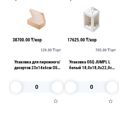
38700.00
₸/кор
17625.00
₸/кор
33
/
шт
129.00
₸/
шт
705.00
₸/
шт
и
Упаковка для пирожного/
Упаковка OSQ JUMPL L
Уп
десертов 23х14х6см OSQ
белый 18,0x18,0x22,0см
де
я с
CAKE 1900
с ложементом
OS
В корзину
В корзину