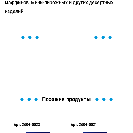
маффинов, мини-пирожных и других десертных
изделий
ОСТАВЬТЕ ЗАЯВКУ
Мы вам перезвоним в течение 1 минуты и поможем
найти или оформить нужный товар!
Загрузка формы...
Похожие продукты
Арт.
2604-0023
Арт.
2604-0021
Ар