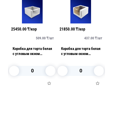
25450.00
₸/кор
21850.00
₸/кор
33
/
шт
509.00
₸/
шт
437.00
₸/
шт
го/
Коробка для торта белая
Коробка для торта белая
Ко
0см
с угловым окном
с угловым окном
с
22,5х22,5х11,0см 25шт/
18,0х18,0х10,0см 25шт/
3
уп 100шт/кор
уп 100шт/кор
к
В корзину
В корзину