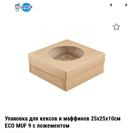
0
0
Рус
Қаз
Открыть поиск
Позвонить
+7 747 094 22 07
Упаковка для кексов и маффинов 25х25х10см
ECO MUF 9 с ложементом