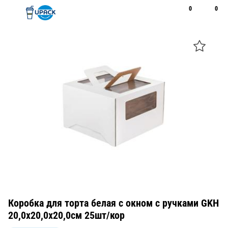
0
0
Рус
Қаз
Открыть поиск
Позвонить
+7 747 094 22 07
Коробка для торта белая с окном с ручками GKH
20,0x20,0x20,0см 25шт/кор