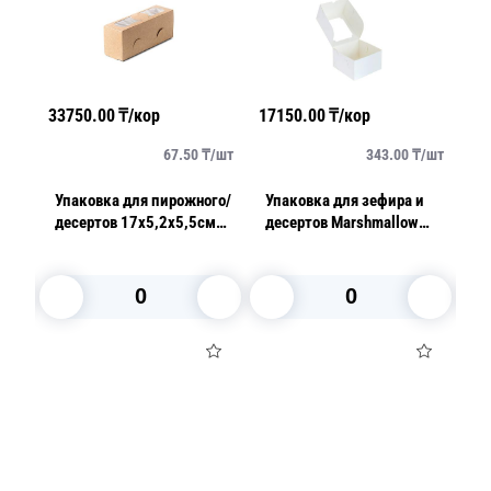
33750.00
₸/кор
17150.00
₸/кор
25
/
шт
67.50
₸/
шт
343.00
₸/
шт
лая
Упаковка для пирожного/
Упаковка для зефира и
Ко
десертов 17х5,2х5,5см
десертов Marshmallow
с
шт/
OSQ Sweet Case 1
18,0x18,0x7,0см белая с
2
окном 50шт/уп 150шт/
кор
В корзину
В корзину