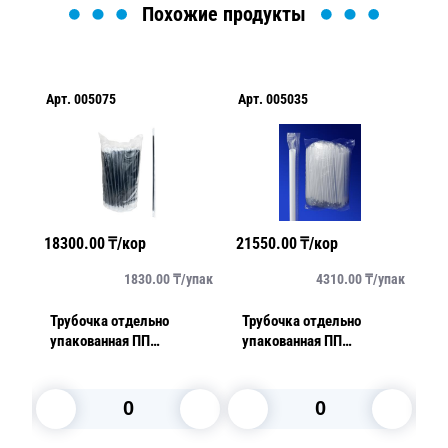
Похожие продукты
т.
005075
Арт.
005035
Арт.
005188
300.00
₸/кор
21550.00
₸/кор
47900.00
₸/к
1830.00
₸/
упак
4310.00
₸/
упак
убочка отдельно
Трубочка отдельно
Трубочка ми
акованная ПП
упакованная ПП
d0,5x12,5см
,5x23см черная 500шт/
d0,8x23см белая 500шт/
500шт/у
 без гофры
уп без гофры