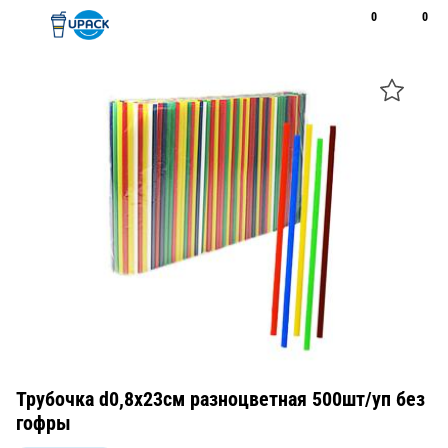
0
0
Рус
Қаз
Открыть поиск
Позвонить
+7 747 094 22 07
Трубочка d0,8x23см разноцветная 500шт/уп без
гофры