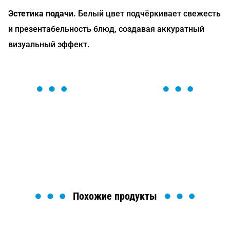
Эстетика подачи.
Белый цвет подчёркивает свежесть
и презентабельность блюд, создавая аккуратный
визуальный эффект.
ОСТАВЬТЕ ЗАЯВКУ
Мы вам перезвоним в течение 1 минуты и поможем
найти или оформить нужный товар!
Загрузка формы...
Похожие продукты