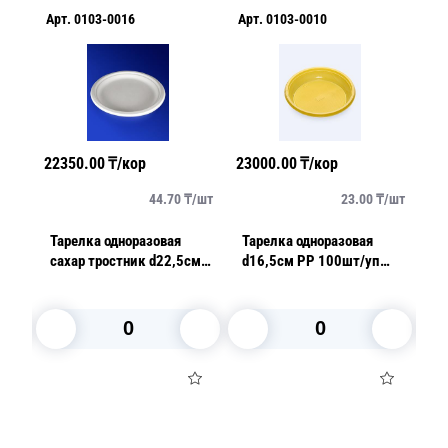
Арт.
0103-0016
Арт.
0103-0010
Ар
22350.00
₸/кор
23000.00
₸/кор
51
/
шт
44.70
₸/
шт
23.00
₸/
шт
Тарелка одноразовая
Тарелка одноразовая
Та
сахар тростник d22,5см
d16,5см PP 100шт/уп
d17
белая БИО
желтая
TD
В корзину
В корзину