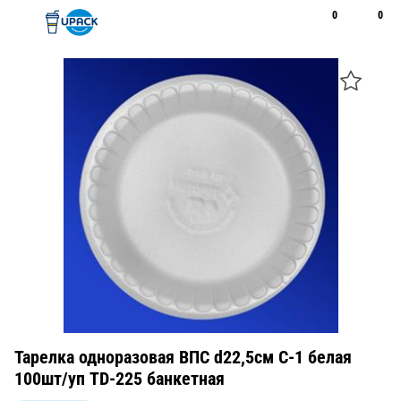
0
0
Рус
Қаз
Открыть поиск
Позвонить
+7 747 094 22 07
Тарелка одноразовая ВПС d22,5см С-1 белая
100шт/уп TD-225 банкетная