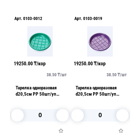
Арт.
0103-0012
Арт.
0103-0019
Ар
19250.00
₸/кор
19250.00
₸/кор
23
/
шт
38.50
₸/
шт
38.50
₸/
шт
Тарелка одноразовая
Тарелка одноразовая
Та
d20,5см PP 50шт/уп
d20,5см PP 50шт/уп
d
зеленая
фиолетовая
с
В корзину
В корзину