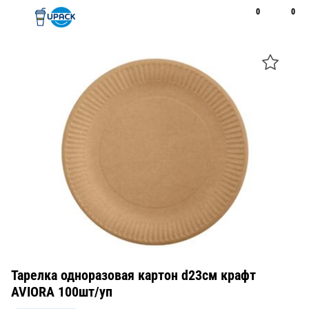
0
0
Рус
Қаз
Открыть поиск
Позвонить
+7 747 094 22 07
Тарелка одноразовая картон d23см крафт
AVIORA 100шт/уп