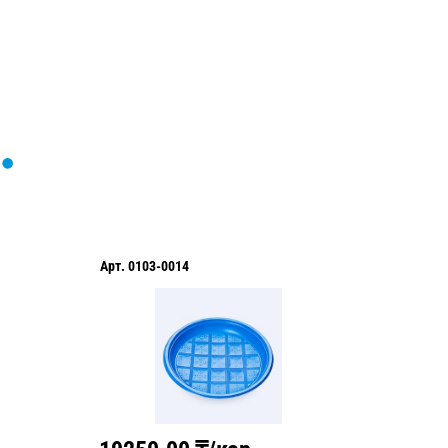
Арт.
0103-0014
Арт.
010