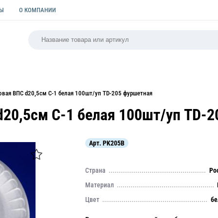
ТЫ
О КОМПАНИИ
РСАЛЬНАЯ
ПАКЕТЫ
ФОРМЫ ДЛЯ ВЫПЕЧКИ
КУЛИ
овая ВПС d20,5см С-1 белая 100шт/уп TD-205 фуршетная
d20,5см С-1 белая 100шт/уп TD-
Арт.
PK205B
Страна
Ро
Материал
Цвет
бе