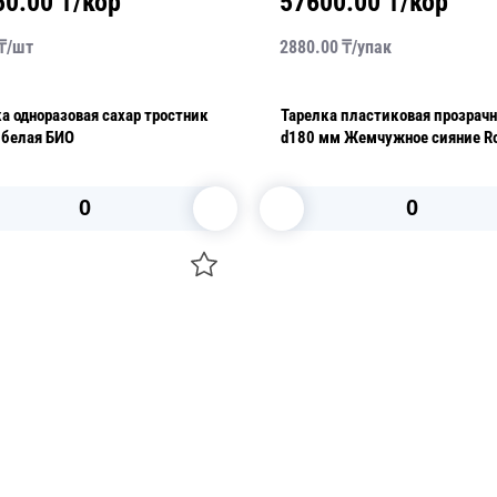
50.00
₸/кор
57600.00
₸/кор
₸/
шт
2880.00
₸/
упак
а одноразовая сахар тростник
Тарелка пластиковая прозрач
d23см белая БИО
d180 мм Жемчужное сияние Royal
Party 12шт/уп
В корзину
В корзину
О НАС
 средства для ухода
ДОСТАВКА И ОПЛАТА
ля праздника
РЕКВИЗИТЫ