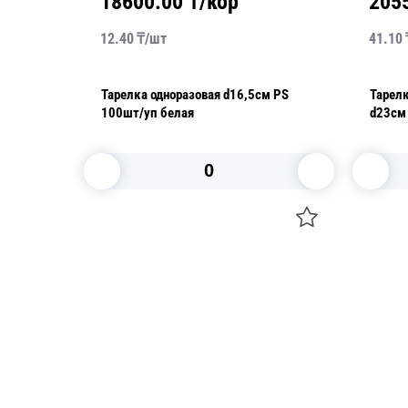
18600.00
₸/кор
205
12.40
₸/
шт
41.10
 d18см
Тарелка одноразовая d16,5см PS
Тарелк
100шт/уп белая
В корзину
Посуда для приготовления пищи
Свечи
Маски
Уборка и
Для кондитеров
Товары д