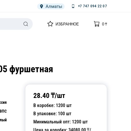
Алматы
+7 747 094 22 07
0
0
ИЗБРАННОЕ
0
₸
НАРИЯ
ПЛЕНКА
СПЕЦОДЕЖДА ОДНОРАЗОВАЯ
205 фуршетная
28.40
₸/
шт
ссия
В коробке:
1200
шт
ВПС
В упаковке:
100
шт
лый
Минимальный опт:
1200
шт
Цена за коробку:
34080.00
₸/