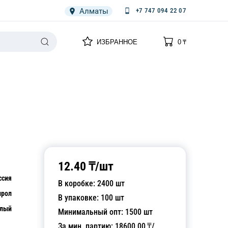
Алматы
+7 747 094 22 07
0
0
ИЗБРАННОЕ
0
₸
НАРИЯ
ПЛЕНКА
СПЕЦОДЕЖДА ОДНОРАЗОВАЯ
12.40
₸/
шт
ссия
В коробке:
2400
шт
ирол
В упаковке:
100
шт
лый
Минимальный опт:
1500
шт
За мин. партию:
18600.00
₸/