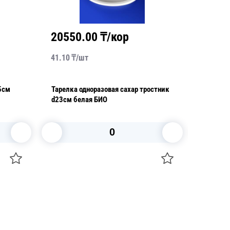
20550.00
₸/кор
3276
41.10
₸/
шт
23.40
₸/
Тарелка одноразовая сахар тростник
Тарелка
d23см белая БИО
100шт/у
В корзину
+7 747 094 22 07