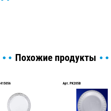
ы и поможем найти или
Похожие продукты
L415056
Арт.
PK205B