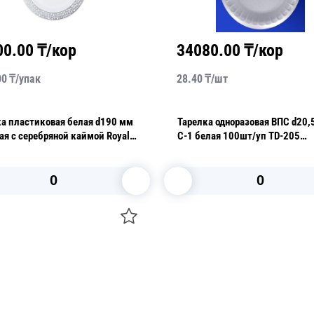
00.00
₸/кор
34080.00
₸/кор
00
₸/
упак
28.40
₸/
шт
ка пластиковая белая d190 мм
Тарелка одноразовая ВПС d20,5см
я с серебряной каймой Royal
С-1 белая 100шт/уп TD-205
6шт/уп
фуршетная
В корзину
В корзину
О НАС