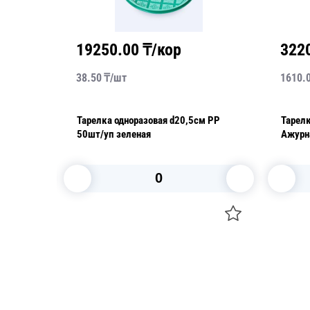
19250.00
₸/кор
322
38.50
₸/
шт
1610.
ростник
Тарелка одноразовая d20,5см PP
Тарел
50шт/уп зеленая
Ажурна
Party 
В корзину
Посуда для приготовления пищи
Свечи