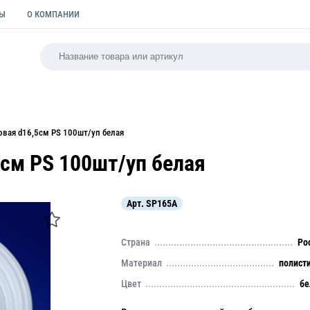
ТЫ
О КОМПАНИИ
РСАЛЬНАЯ
ПАКЕТЫ
ФОРМЫ ДЛЯ ВЫПЕЧКИ
КУЛИ
овая d16,5см PS 100шт/уп белая
5см PS 100шт/уп белая
Арт.
SP165A
Страна
Ро
Материал
полист
Цвет
бе