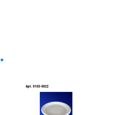
формы...
Арт.
0103-0022
Арт.
010