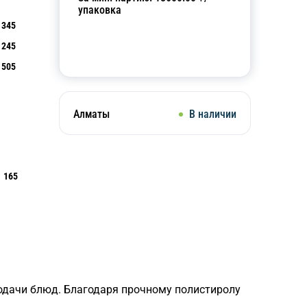
упаковка
345
245
Добавить в корзину
505
Алматы
В наличии
165
одачи блюд. Благодаря прочному полистиролу