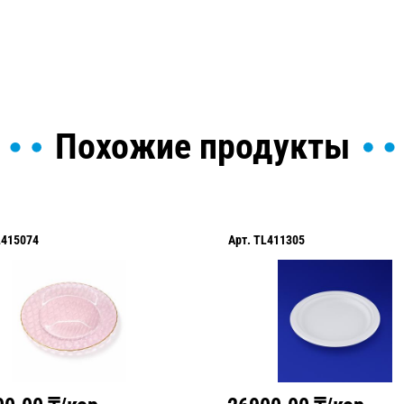
Похожие продукты
L415074
Арт.
TL411305