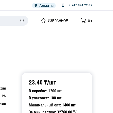
Алматы
+7 747 094 22 07
0
0
ИЗБРАННОЕ
0
₸
НАРИЯ
ПЛЕНКА
СПЕЦОДЕЖДА ОДНОРАЗОВАЯ
23.40
₸/
шт
ссия
В коробке:
1200
шт
PS
В упаковке:
100
шт
лый
Минимальный опт:
1400
шт
За мин. партию:
32760.00
₸/