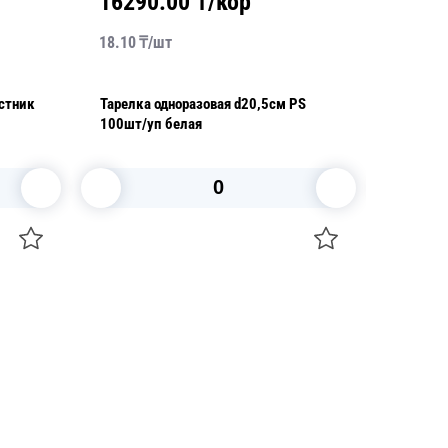
16290.00
₸/кор
2300
18.10
₸/
шт
23.00
₸/
остник
Тарелка одноразовая d20,5см PS
Тарелка
100шт/уп белая
100шт/у
В корзину
+7 747 094 22 07
Звоните по телефону