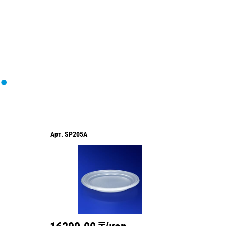
Арт.
SP205A
Арт.
010