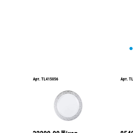
оформить нужный товар!
Арт.
TL415056
Арт.
T