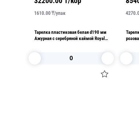
32200.00
₸/кор
854
1610.00
₸/
упак
4270.
Тарелка пластиковая белая d190 мм
Тарелк
м PP
Ажурная с серебряной каймой Royal
розовая d22
Party 6шт/уп
Party 
В корзину
Посуда для приготовления пищи
Свечи
Маски
Уборка и
Для кондитеров
Товары д