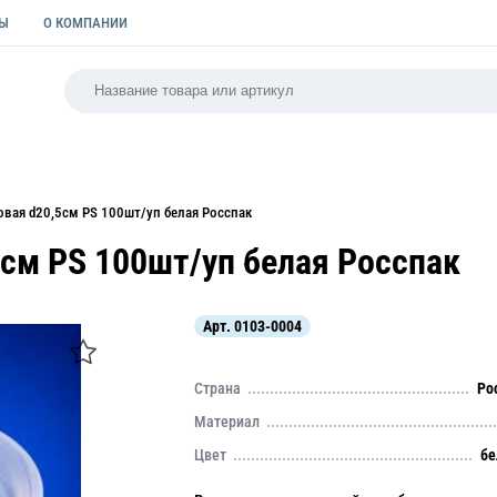
ТЫ
О КОМПАНИИ
РСАЛЬНАЯ
ПАКЕТЫ
ФОРМЫ ДЛЯ ВЫПЕЧКИ
КУЛИ
овая d20,5см PS 100шт/уп белая Росспак
5см PS 100шт/уп белая Росспак
Арт.
0103-0004
Страна
Ро
Материал
Цвет
бе