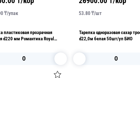
00.00
₸/кор
26900.00
₸/кор
00
₸/
упак
53.80
₸/
шт
а пластиковая прозрачная
Тарелка одноразовая сахар тр
0 мм Романтика Royal
d22,0м белая 50шт/уп БИО
12шт/уп
В корзину
В корзину
О НАС
 средства для ухода
ДОСТАВКА И ОПЛАТА
ля праздника
РЕКВИЗИТЫ