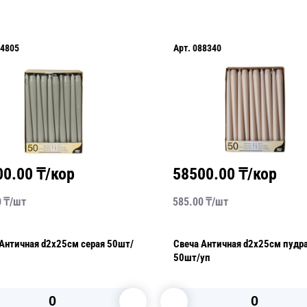
4805
Арт.
088340
00.00
₸/кор
58500.00
₸/кор
0
₸/
шт
585.00
₸/
шт
 d2х25см серая 50шт/
Свеча Античная d2х25см пудра
50шт/уп