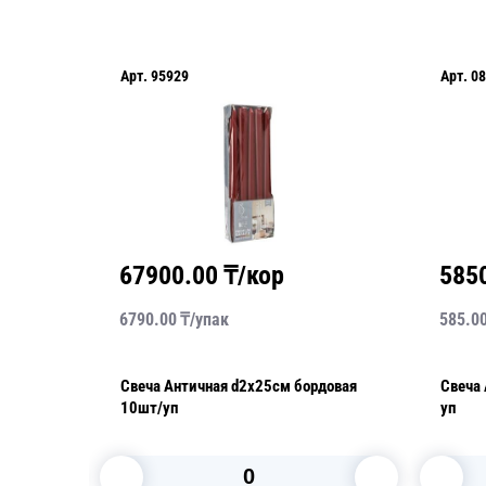
Арт.
95929
Арт.
08
67900.00
₸/кор
585
6790.00
₸/
упак
585.0
Свеча Античная d2х25см бордовая
Свеча Античная
10шт/уп
уп