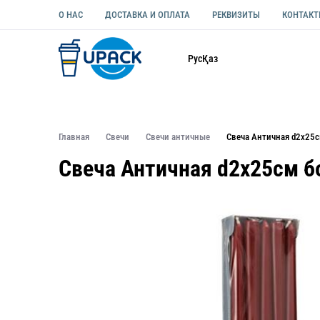
О НАС
ДОСТАВКА И ОПЛАТА
РЕКВИЗИТЫ
КОНТАК
Каталог
Рус
Қаз
ОДНОРАЗОВАЯ ПОСУДА
УПАКОВКА ДЛЯ ЕДЫ УНИВЕ
Главная
Свечи
Свечи античные
Свеча Античная d2х25
Свеча Античная d2х25см б