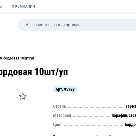
ТЫ
О КОМПАНИИ
РСАЛЬНАЯ
ПАКЕТЫ
ФОРМЫ ДЛЯ ВЫПЕЧКИ
КУЛИ
см бордовая 10шт/уп
ордовая 10шт/уп
Арт.
95929
Страна
Герм
Материал
парафин/сте
Цвет
борд