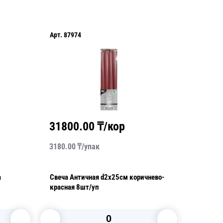
Арт.
87974
Арт.
037
31800.00
₸/кор
5850
3180.00
₸/
упак
585.00
₸
Свеча Античная d2х25см коричнево-
Свеча Античная
красная 8шт/уп
бежевая