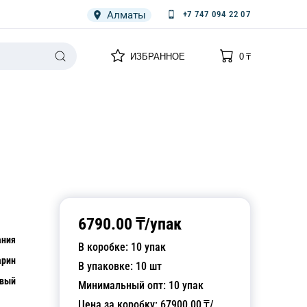
Алматы
+7 747 094 22 07
0
0
ИЗБРАННОЕ
0
₸
НАРИЯ
ПЛЕНКА
СПЕЦОДЕЖДА ОДНОРАЗОВАЯ
6790.00
₸/
упак
ания
В коробке:
10
упак
арин
В упаковке:
10
шт
овый
Минимальный опт:
10
упак
Цена за коробку:
67900.00
₸/