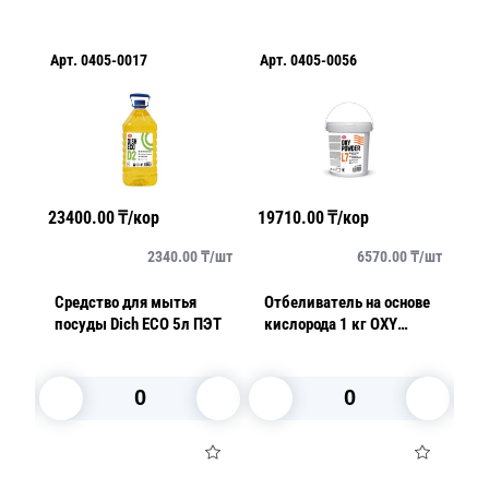
Арт.
0405-0017
Арт.
0405-0056
Арт.
04
23400.00
₸/кор
19710.00
₸/кор
14220.
2340.00
₸/
шт
6570.00
₸/
шт
Средство для мытья
Отбеливатель на основе
Мыло 
посуды Dich ECO 5л ПЭТ
кислорода 1 кг OXY
150 гр
POWDER
упако
В корзину
В корзину
В 