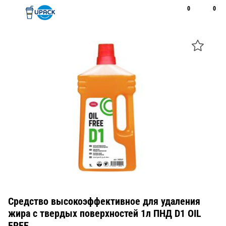
0
0
Рус
Қаз
Открыть поиск
Позвонить
+7 747 094 22 07
Средство высокоэффективное для удаления
жира с твердых поверхностей 1л ПНД D1 OIL
FREE