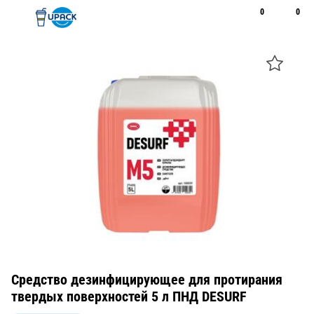
0
0
Рус
Қаз
Открыть поиск
Позвонить
+7 747 094 22 07
Средство дезинфицирующее для протирания
твердых поверхностей 5 л ПНД DESURF