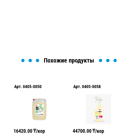
Мы вам перезвоним в течение 1 минуты и поможем
найти или оформить нужный товар!
Загрузка формы...
Похожие продукты
Арт.
0405-0050
Арт.
0405-0058
Ар
16420.00
₸/кор
44700.00
₸/кор
16